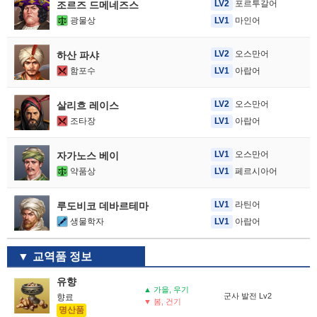
LV2
포르투갈어
조르즈 드메네즈스
광물상
LV1
마인어
LV2
오스만어
하산 파샤
함포수
LV1
아랍어
LV2
오스만어
살리흐 레이스
조타장
LV1
아랍어
LV1
오스만어
자가노스 베이
약품상
LV1
페르시아어
LV1
라틴어
루도비코 데바르테마
생물학자
LV1
아랍어
교역품 정보
유향
▲ 가을, 우기
군사 발전 Lv2
향료
▼ 봄, 건기
명산품