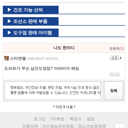
건조 가능 선박
조선소 판매 부품
도구점 판매 아이템
나도 한마디
코멘트(
1
)
스타엔젤
0
(2022-09-07 13:57:07)
도파르가 무슨 남인도양임? 아라비아 해임
[답글]
이전
1
다음
로그인
PC화면
퀵링크
설정
청소년보호정책
이용약관
개인정보처리방침