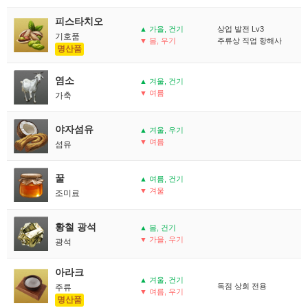
피스타치오
▲ 가을, 건기
상업 발전 Lv3
기호품
▼ 봄, 우기
주류상 직업 항해사
명산품
염소
▲ 겨울, 건기
▼ 여름
가축
야자섬유
▲ 겨울, 우기
▼ 여름
섬유
꿀
▲ 여름, 건기
▼ 겨울
조미료
황철 광석
▲ 봄, 건기
▼ 가을, 우기
광석
아라크
▲ 겨울, 건기
독점 상회 전용
주류
▼ 여름, 우기
명산품