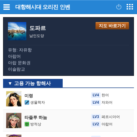
대항해시대 오리진
인벤
지도 바로가기
도파르
남인도양
유형: 자유항
아랍어
아랍 문화권
이슬람교
고용 가능 항해사
LV4
한어
미령
생물학자
LV4
자와어
LV3
페르시아어
타즐루 하눔
방적상
LV2
아랍어