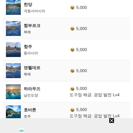
한양
5,000
극동서아시아
함부르크
5,000
북해
항주
5,000
동아시아
덴헬데르
5,000
북해
5,000
하라무즈
도구점 해금: 공업 발전 Lv4
남인도양
5,000
호바톤
도구점 해금: 공업 발전 Lv4
호주
홀로
AD