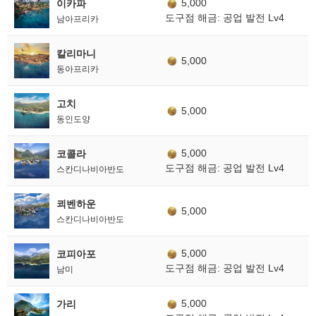
5,000
이카파
도구점 해금: 공업 발전 Lv4
남아프리카
칼리마니
5,000
동아프리카
고치
5,000
동인도양
5,000
코콜라
도구점 해금: 공업 발전 Lv4
스칸디나비아반도
쾨벤하운
5,000
스칸디나비아반도
5,000
코피아포
도구점 해금: 공업 발전 Lv4
남미
5,000
가리