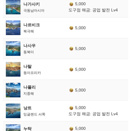
5,000
나가사키
도구점 해금: 공업 발전 Lv4
극동남아시아
나르비크
5,000
북극해
나사우
5,000
동북미
나탈
5,000
동아프리카
나폴리
5,000
지중해
5,000
낭트
도구점 해금: 공업 발전 Lv4
잉글랜드 서쪽
5,000
누탁