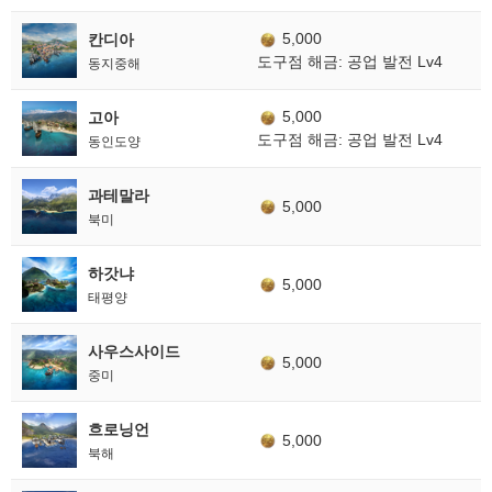
5,000
칸디아
도구점 해금: 공업 발전 Lv4
동지중해
5,000
고아
도구점 해금: 공업 발전 Lv4
동인도양
과테말라
5,000
북미
하갓냐
5,000
태평양
사우스사이드
5,000
중미
흐로닝언
5,000
북해