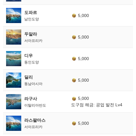
도파르
5,000
남인도양
두알라
5,000
서아프리카
디우
5,000
동인도양
딜리
5,000
동남아시아
5,000
라구사
도구점 해금: 공업 발전 Lv4
이탈리아반도
라스팔마스
5,000
서아프리카