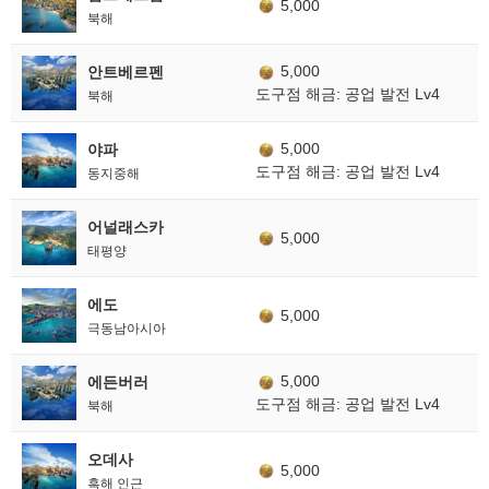
5,000
북해
5,000
안트베르펜
도구점 해금: 공업 발전 Lv4
북해
5,000
야파
도구점 해금: 공업 발전 Lv4
동지중해
어널래스카
5,000
태평양
에도
5,000
극동남아시아
5,000
에든버러
도구점 해금: 공업 발전 Lv4
북해
오데사
5,000
흑해 인근