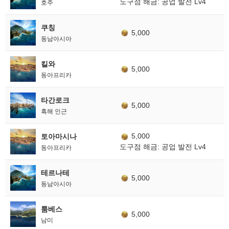
도구점 해금: 공업 발전 Lv4
호주
쿠칭
5,000
동남아시아
킬와
5,000
동아프리카
타간로크
5,000
흑해 인근
5,000
토아마시나
도구점 해금: 공업 발전 Lv4
동아프리카
테르나테
5,000
동남아시아
툼베스
5,000
남미