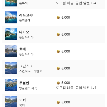
도구점 해금: 공업 발전 Lv4
동북미
레프코샤
5,000
동지중해
다바오
5,000
동남아시아
호베
5,000
동남아시아
그단스크
5,000
스칸디나비아반도
5,000
두블린
도구점 해금: 공업 발전 Lv4
잉글랜드 서쪽
도버
5,000
북해