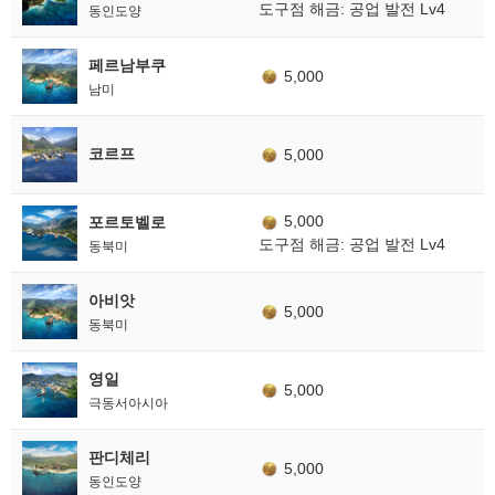
도구점 해금: 공업 발전 Lv4
동인도양
페르남부쿠
5,000
남미
코르프
5,000
5,000
포르토벨로
도구점 해금: 공업 발전 Lv4
동북미
아비앗
5,000
동북미
영일
5,000
극동서아시아
판디체리
5,000
동인도양