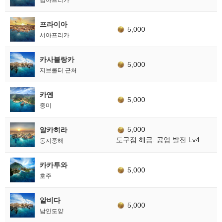
프라이아
5,000
서아프리카
카사블랑카
5,000
지브롤터 근처
카옌
5,000
중미
5,000
알카히라
도구점 해금: 공업 발전 Lv4
동지중해
카카투와
5,000
호주
알비다
5,000
남인도양