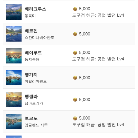
5,000
베라크루스
도구점 해금: 공업 발전 Lv4
동북미
베르겐
5,000
스칸디나비아반도
5,000
베이루트
도구점 해금: 공업 발전 Lv4
동지중해
벵가지
5,000
이탈리아반도
벵겔라
5,000
남아프리카
5,000
보르도
도구점 해금: 공업 발전 Lv4
잉글랜드 서쪽