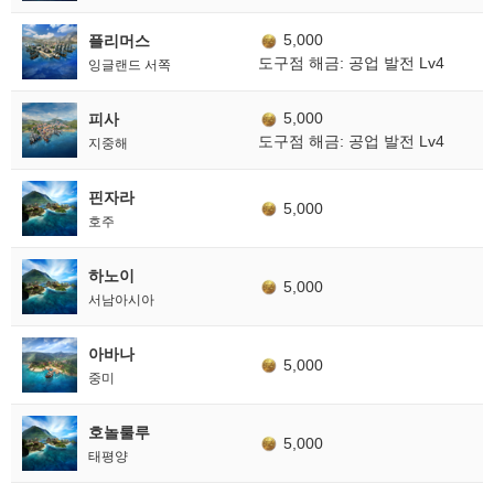
5,000
플리머스
도구점 해금: 공업 발전 Lv4
잉글랜드 서쪽
5,000
피사
도구점 해금: 공업 발전 Lv4
지중해
핀자라
5,000
호주
하노이
5,000
서남아시아
아바나
5,000
중미
호놀룰루
5,000
태평양