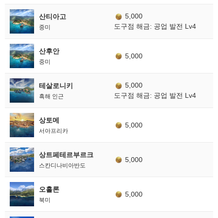
5,000
산티아고
도구점 해금: 공업 발전 Lv4
중미
산후안
5,000
중미
5,000
테살로니키
도구점 해금: 공업 발전 Lv4
흑해 인근
상토메
5,000
서아프리카
상트페테르부르크
5,000
스칸디나비아반도
오흘론
5,000
북미