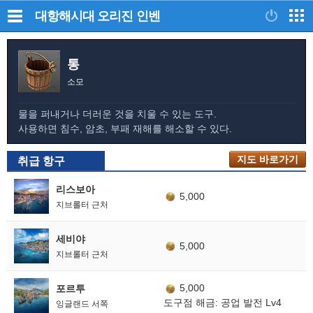
대항해시대 오리진
인벤
통
소모
물을 퍼내거나 더러운 것을 치울 수 있는 도구.
사용하면 침수, 암초, 부패 재해를 해소할 수 있다.
지도 바로가기
취급 항구
리스보아
5,000
지브롤터 근처
세비야
5,000
지브롤터 근처
5,000
포르투
도구점 해금: 공업 발전 Lv4
잉글랜드 서쪽