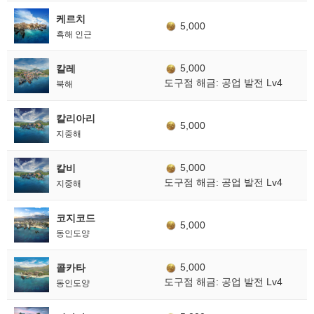
케르치
5,000
흑해 인근
5,000
칼레
도구점 해금: 공업 발전 Lv4
북해
칼리아리
5,000
지중해
5,000
칼비
도구점 해금: 공업 발전 Lv4
지중해
코지코드
5,000
동인도양
5,000
콜카타
도구점 해금: 공업 발전 Lv4
동인도양