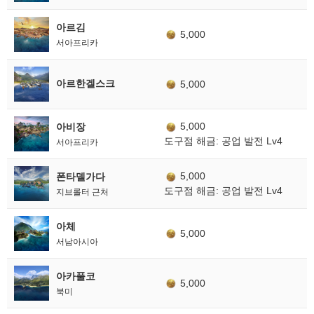
아르김
5,000
서아프리카
아르한겔스크
5,000
5,000
아비장
도구점 해금: 공업 발전 Lv4
서아프리카
5,000
폰타델가다
도구점 해금: 공업 발전 Lv4
지브롤터 근처
아체
5,000
서남아시아
아카풀코
5,000
북미