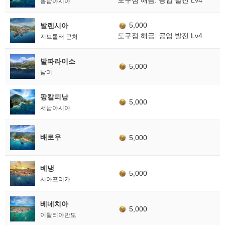
도구점 해금: 공업 발전 Lv4
동남아시아
5,000
발렌시아
도구점 해금: 공업 발전 Lv4
지브롤터 근처
발파라이소
5,000
남미
팡칼피낭
5,000
서남아시아
배로우
5,000
베냉
5,000
서아프리카
베네치아
5,000
이탈리아반도