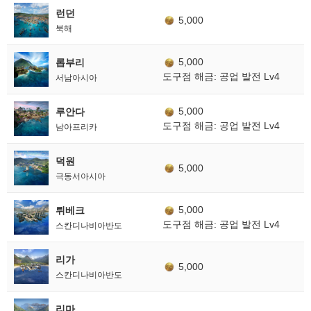
런던
5,000
북해
5,000
롭부리
도구점 해금: 공업 발전 Lv4
서남아시아
5,000
루안다
도구점 해금: 공업 발전 Lv4
남아프리카
덕원
5,000
극동서아시아
5,000
뤼베크
도구점 해금: 공업 발전 Lv4
스칸디나비아반도
리가
5,000
스칸디나비아반도
리마