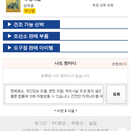
독점 상회 전용
공예품
명산품
건조 가능 선박
조선소 판매 부품
도구점 판매 아이템
나도 한마디
코멘트(
0
)
등록된 나도 한마디가 없습니다.
이전
1
다음
로그인
PC화면
퀵링크
설정
청소년보호정책
이용약관
개인정보처리방침