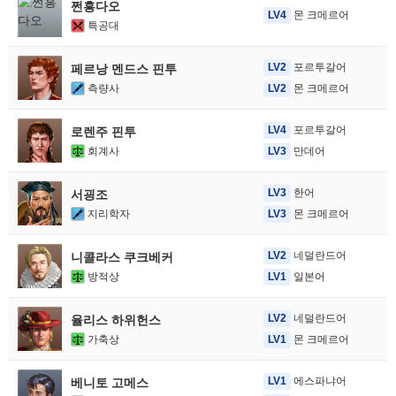
쩐흥다오
LV4
몬 크메르어
특공대
LV2
포르투갈어
페르낭 멘드스 핀투
측량사
LV2
몬 크메르어
LV4
포르투갈어
로렌주 핀투
회계사
LV3
만데어
LV3
한어
서굉조
지리학자
LV3
몬 크메르어
LV2
네덜란드어
니콜라스 쿠크베커
방적상
LV1
일본어
LV2
네덜란드어
율리스 하위헌스
가축상
LV1
몬 크메르어
LV1
에스파냐어
베니토 고메스