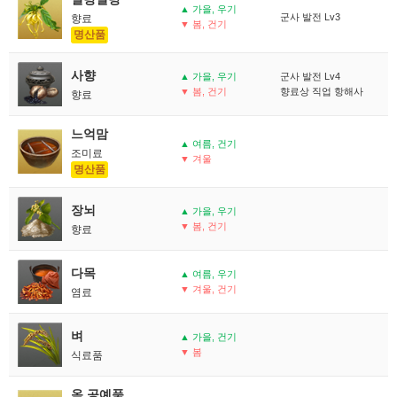
▲ 가을, 우기
군사 발전 Lv3
향료
▼ 봄, 건기
명산품
사향
▲ 가을, 우기
군사 발전 Lv4
▼ 봄, 건기
향료상 직업 항해사
향료
느억맘
▲ 여름, 건기
조미료
▼ 겨울
명산품
장뇌
▲ 가을, 우기
▼ 봄, 건기
향료
다목
▲ 여름, 우기
▼ 겨울, 건기
염료
벼
▲ 가을, 건기
▼ 봄
식료품
옥 공예품