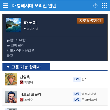
대항해시대 오리진
인벤
지도 바로가기
하노이
서남아시아
유형: 자유항
몬 크메르어
인도차이나 문화권
불교
고용 가능 항해사
진양옥
LV4
한어
백병대
LV3
에스파냐어
베르날 로욜라
조타수
LV2
몬 크메르어