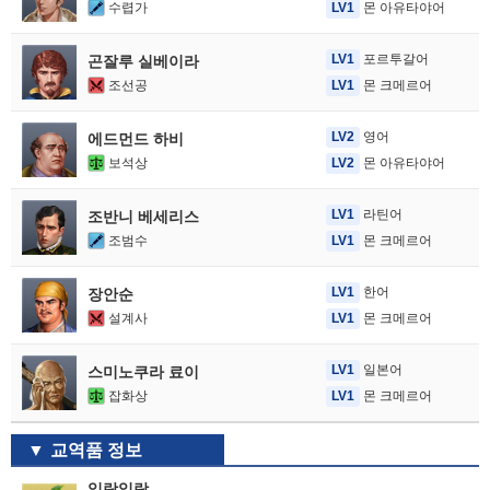
수렵가
LV1
몬 아유타야어
LV1
포르투갈어
곤잘루 실베이라
조선공
LV1
몬 크메르어
LV2
영어
에드먼드 하비
보석상
LV2
몬 아유타야어
LV1
라틴어
조반니 베세리스
조범수
LV1
몬 크메르어
LV1
한어
장안순
설계사
LV1
몬 크메르어
LV1
일본어
스미노쿠라 료이
잡화상
LV1
몬 크메르어
교역품 정보
일랑일랑