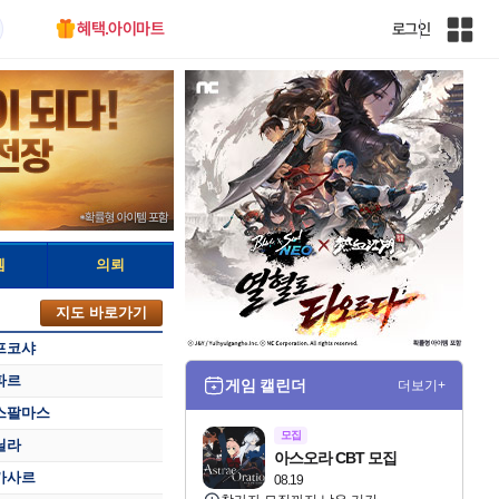
혜택.아이마트
로그인
인
벤
전
체
사
이
트
맵
템
의뢰
지도 바로가기
프코샤
파르
게임 캘린더
더보기+
스팔마스
모집
닐라
아스오라 CBT 모집
카사르
08.19