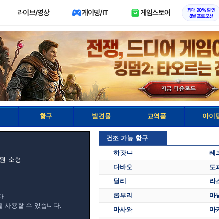
최대 90% 할인
라이브/영상
게이밍/IT
게임스토어
8월 프로모션
항구
발견물
교역품
아이
건조 가능 항구
하갓냐
레
원
소형
다바오
도
딜리
라
롭부리
마
다.
을 사용할 수 있습니다.
마사와
마