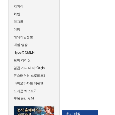
치지직
차벤
걸그룹
여행
해외게임정보
게임 영상
HyperX OMEN
브이 라이징
일곱 개의 대죄: Origin
몬스터헌터 스토리즈3
바이오하자드 레퀴엠
드래곤 퀘스트7
풋볼 매니저26
초기 선실