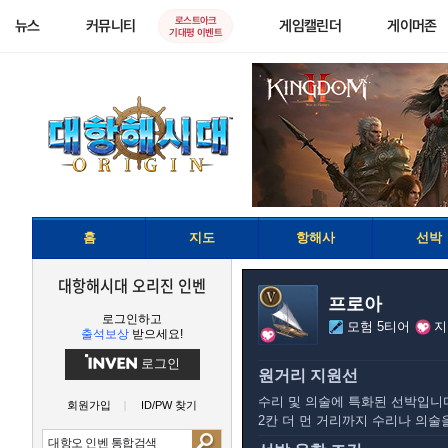
로스트아크
뉴스
커뮤니티
게임캘린더
게이머존
기대평 이벤트
홈
지도
항해사
선박
대항해시대 오리진 인벤
프로아
로그인하고
모험 5티어
지
출석보상
받으세요!
로그인
원거리 지원선
수리 및 의술에 특화된 선박입니
회원가입
ID/PW 찾기
2칸 더 먼 거리까지 수리나 의술