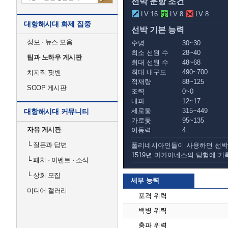
선박 운항 조건
LV 16
LV 8
LV 8
대항해시대 화제 집중
선박 기본 능력
정보 · 뉴스 모음
수명
30~30
최소 선원 수
28~40
팁과 노하우 게시판
최대 선원 수
48~68
최대 내구도
490~700
치지직 팟벤
적재량
88~125
SOOP 게시판
조력
0~0
내파
12~17
세로돛
315~449
대항해시대 커뮤니티
가로돛
95~135
자유 게시판
이동력
4
└
질문과 답변
폴리네시아인들이 사용하던 선박
1519년 마가야네스의 탐험에 기
└
패치 · 이벤트 · 소식
└
상회 모집
세부 능력
미디어 갤러리
포격 위력
백병 위력
충파 위력