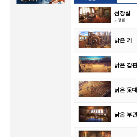
선장실
고정됨
낡은 키
낡은 갑
낡은 돛
낡은 부