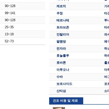
90~128
케르치
가
99~141
쿠칭
타
90~128
테르나테
투
25~35
트라브존
타
13~18
안탈리아
파
52~73
팔렘방
페
핀자라
하
호놀룰루
하
호바톤
홀
아투오나
마
수바
바
보르사이드
포
산타섬
소
건조 비용 및 재료