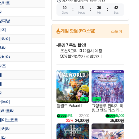
참가자 모집까지 남은 기간
스카트
10
18
36
41
다
Days
Hours
Min
Sec
칼피낭
가지
게임 핫딜 (PC/스팀)
스토어+
마라이
문명 7 특별 할인!
우타
조선&고려 DLC 출시 예정
50%할인&추가 적립까지!
라바야
인벤게임즈 8월 특별 할인!
드래곤소드: 어웨이크닝 입점!
마블 투혼 파이팅 소울즈 정식출시!
귀무자: 검의 길 예약 판매 중!
비스트 오브 리인카네이션 정식 출시!
커세어 코브 출시 기념 할인!
더 렐릭 퍼스트 가디언 정식 출시
베데스다 40주년 기념 할인 중!
캡콤 프렌차이즈 할인 진행 중!
캡콤 일부 상품 상시 할인
스타워즈 은하계 레이서
로블록스 기프트 카드 공식 입점
라즈
인기 퍼블리셔 모음!
스팀으로 만나는 드래곤소드!
마블 히어로 총 출동&화려한 격투!
10% 할인과
게임프릭 신작 IP
해적'섬'을 발전시키자!
설화x하드코어 액션!
베데스다의 명작들을
몬헌, 바하 등 인기 IP를
몬헌 와일즈 & 드래곤즈 도그마2
인벤게임즈에서 10% 추가 적립
Robux를 가장 안전하고
최대 90% 할인가를 만나보세요!
네이버혜택과 함께 만나보세요!
네이버 포인트 혜택까지!
이니&베니 혜택까지!
네이버 혜택가와 함께 예약하세요!
할인&네이버혜택으로 만나보세요!
네이버페이 혜택과 만나보세요!
40주년 프로모션으로 만나보세요!
할인가에 만나보세요!
일부 에디션 상시 할인!
혜택으로 예약 판매 중
편안하게 충전하세요
체
제
파
거누이
팰월드 Palworld
그랑블루 판타지 리
링크 엔드리스 라그
야카르타
나로크 업그레이드
5%
32,000
5,000
킷 Granblue Fantasy
레이노코르
25%
24,000원
36,800원
Relink Endless Ragn
arok Upgrade Kit DL
카히라
C
비다