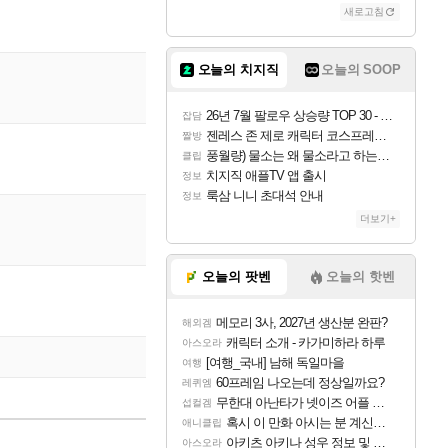
새로고침
오늘의 치지직
오늘의 SOOP
26년 7월 팔로우 상승량 TOP 30 - 월간 치지직
잡담
젠레스 존 제로 캐릭터 코스프레한 꽁주
짤방
풍월량) 물소는 왜 물소라고 하는거야? 아! 그만 ㅋㅋ
클립
치지직 애플TV 앱 출시
정보
룩삼 니니 초대석 안내
정보
더보기+
오늘의 팟벤
오늘의 핫벤
메모리 3사, 2027년 생산분 완판?
해외겜
캐릭터 소개 - 카가미하라 하루
아스오라
[여행_국내] 남해 독일마을
여행
60프레임 나오는데 정상일까요?
레퀴엠
무한대 아난타가 넷이즈 어플 달력에 일정 등록
섭컬겜
혹시 이 만화 아시는 분 계신가요
애니클립
아키츠 아키나 성우 정보 및 주요 필모
아스오라