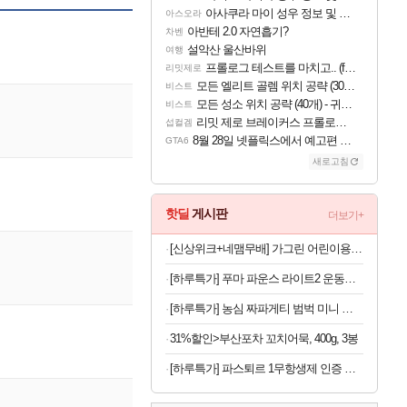
아사쿠라 마이 성우 정보 및 주요 필모
아스오라
아반테 2.0 자연흡기?
차벤
설악산 울산바위
여행
프롤로그 테스트를 마치고.. (feat. 리아)
리밋제로
모든 엘리트 골렘 위치 공략 (30개) - 방랑 결투가
비스트
모든 성소 위치 공략 (40개) - 귀환한 영혼 도전과제
비스트
리밋 제로 브레이커스 프롤로그 테스트 후기 영상 업로드
섭컬겜
8월 28일 넷플릭스에서 예고편 공개 예정
GTA6
새로고침
핫딜
게시판
더보기+
[신상위크+네맴무배] 가그린 어린이용 380ml 사과 4개 구강청결제 어린이 가글 무알콜
[하루특가] 푸마 파운스 라이트2 운동화 313496
[하루특가] 농심 짜파게티 범벅 미니 컵라면 70g, 12개
31%할인>부산포차 꼬치어묵, 400g, 3봉
[하루특가] 파스퇴르 1무항생제 인증 바른목장 우유, 190ml, 24개