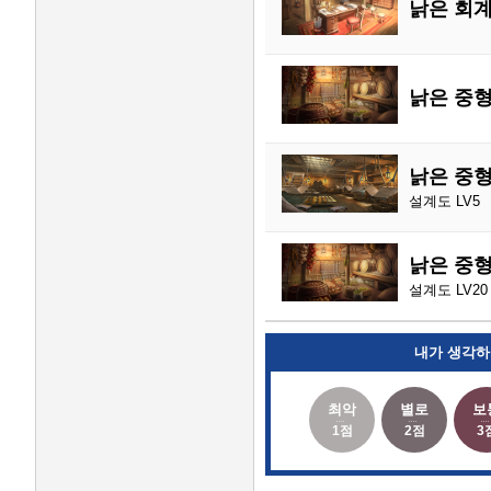
낡은 회
낡은 중
낡은 중
설계도 LV5
낡은 중
설계도 LV20
내가 생각하
최악
별로
보
1점
2점
3