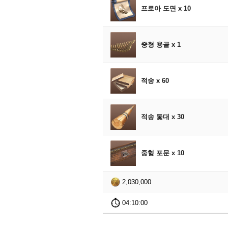
프로아 도면 x 10
중형 용골 x 1
적송 x 60
적송 돛대 x 30
중형 포문 x 10
2,030,000
04:10:00