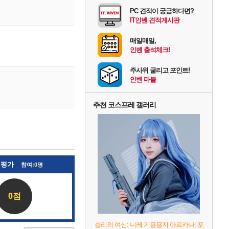
PC 견적이 궁금하다면?
IT인벤 견적게시판
매일매일,
인벤 출석체크!
주사위 굴리고 포인트!
인벤 마블
추천 코스프레 갤러리
 평가
참여:
0
명
0점
승리의 여신: 니케 기묭묭지 아르카나: 포