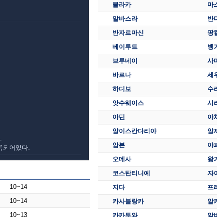
믈라카
마
알바스라
반
반자르마신
팡
베이루트
벵
브루네이
사
바르나
세
하디보
수
앗수웨이스
시
아딘
아
알이스칸다리야
알
.
암본
야
록되어있다.
오데사
왕
코스탄티니예
자
10~14
지다
프
10~14
카사블랑카
알
10~13
카카투와
알