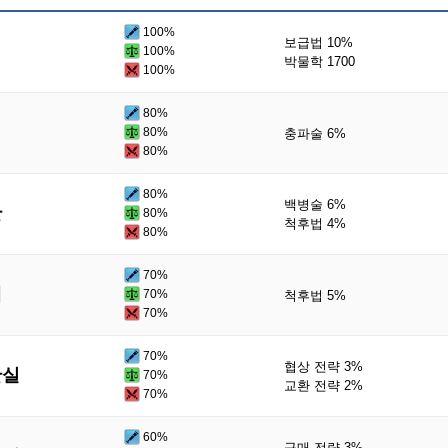
100%
보급법 10%
100%
박물학 1700
100%
80%
80%
충파술 6%
80%
80%
백병술 6%
판
80%
척후법 4%
80%
70%
대
70%
척후법 5%
70%
70%
협상 전략 3%
관실
70%
교환 전략 2%
70%
60%
구매 전략 3%