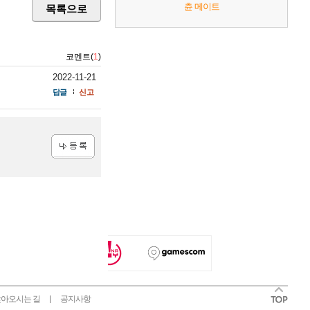
츈 메이트
목록으로
코멘트(
1
)
2022-11-21
답글
신고
등록
아오시는 길
공지사항