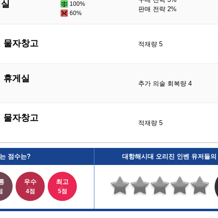
계실
100%
판매 전략 2%
60%
형 물자창고
적재량 5
형 휴게실
추가 의술 회복량 4
형 물자창고
적재량 5
는 점수는?
대항해시대 오리진 인벤 유저들의
통
우수
최고
점
4점
5점