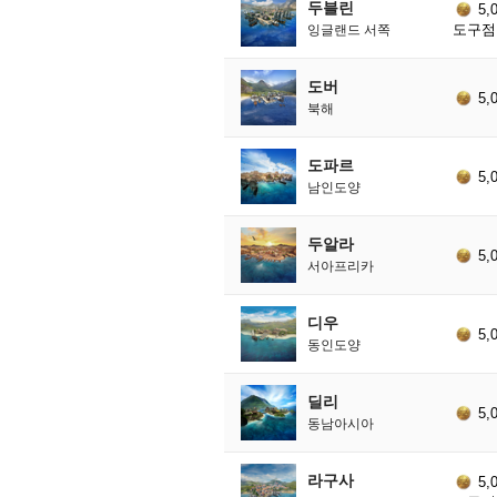
두블린
5,
도구점 
잉글랜드 서쪽
도버
5,
북해
도파르
5,
남인도양
두알라
5,
서아프리카
디우
5,
동인도양
딜리
5,
동남아시아
라구사
5,