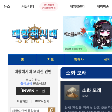
로스트아크
뉴스
커뮤니티
게임캘린더
게이머존
기대평 이벤트
홈
지도
항해사
선박
대항해시대 오리진 인벤
소화 모래
로그인하고
출석보상
받으세요!
소화 모래
로그인
소모
회원가입
ID/PW 찾기
화재 진압을 위한 비상용 모래주