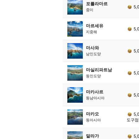
포를라마르
5,
중미
마르세유
5,
지중해
마사와
5,
남인도양
마실리파트남
5,
동인도양
마카사르
5,
동남아시아
마카오
5,
도구점 
동아시아
말라가
5,