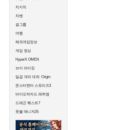
치지직
차벤
걸그룹
여행
해외게임정보
게임 영상
HyperX OMEN
브이 라이징
일곱 개의 대죄: Origin
몬스터헌터 스토리즈3
바이오하자드 레퀴엠
드래곤 퀘스트7
풋볼 매니저26