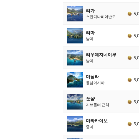
리가
5,
스칸디나비아반도
리마
5,
남미
리우데자네이루
5,
남미
마닐라
5,
동남아시아
푼샬
5,
지브롤터 근처
마라카이보
5,
중미