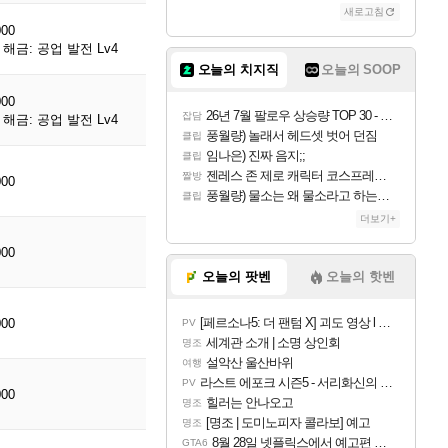
새로고침
000
해금: 공업 발전 Lv4
오늘의 치지직
오늘의 SOOP
000
26년 7월 팔로우 상승량 TOP 30 - 월간 치지직
잡담
해금: 공업 발전 Lv4
풍월량) 놀래서 헤드셋 벗어 던짐
클립
임나은) 진짜 음지;;
클립
젠레스 존 제로 캐릭터 코스프레한 꽁주
짤방
000
풍월량) 물소는 왜 물소라고 하는거야? 아! 그만 ㅋㅋ 알았어 ㅋㅋ
클립
더보기+
000
오늘의 팟벤
오늘의 핫벤
[페르소나5: 더 팬텀 X] 괴도 영상 l 타카마키 안·댄싱 스타
000
PV
세계관 소개 | 소명 상인회
명조
설악산 울산바위
여행
라스트 에포크 시즌5 - 서리화신의 분노 티저
PV
000
힐러는 안나오고
명조
[명조 | 도미노피자 콜라보] 예고
명조
8월 28일 넷플릭스에서 예고편 공개 예정
GTA6