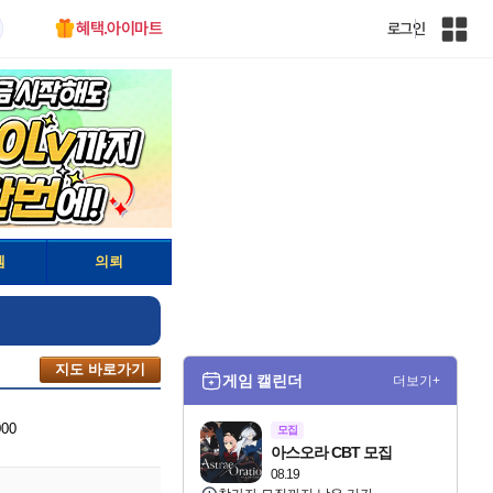
혜택.아이마트
로그인
인
벤
전
체
사
이
트
맵
템
의뢰
지도 바로가기
게임 캘린더
더보기+
000
모집
아스오라 CBT 모집
08.19