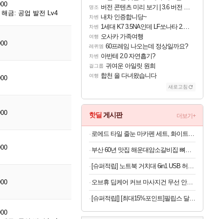
000
버전 콘텐츠 미리 보기 | 3.6 버전 「신기루 속 등불 그림자, 속세에 깃든 검의 결심」이 8월 20일에 업데이트됩니다!
명조
해금: 공업 발전 Lv4
내차 인증합니당~
차벤
1세대 K7 3.5NA인데 LF쏘나타 2.0NA 기변하면 유류비 절약이 얼마나 될까요..?
차벤
오사카 가족여행
여행
000
60프레임 나오는데 정상일까요?
레퀴엠
아반테 2.0 자연흡기?
차벤
귀여운 아일릿 원희
걸그룹
합천 을 다녀왔습니다
여행
000
새로고침
000
핫딜
게시판
더보기+
로에드 타일 줄눈 마카펜 세트, 화이트, 5P, 1세트
000
부산 60년 맛집 해운대암소갈비집 뼈없는 갈비탕 800g*5팩 (총 4kg) | 살코기 듬뿍 순살 소 갈비탕 진한 국물
[슈퍼적립] 노트북 거치대 6in1 USB 허브형 높이 조절 받침대 스탠드 LD204H
000
오브휴 딥케어 커브 마사지건 무선 안마기 4종 헤드오늘출발
[슈퍼적립[] [최대15%포인트]필립스 달걀 계란찜기 반숙 계란삶는기계 에그쿠커 멀티쿠커 호빵 고구마찜기 3000시리즈 HD9137/90
000