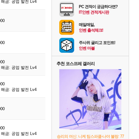
해금: 공업 발전 Lv4
PC 견적이 궁금하다면?
IT인벤 견적게시판
000
매일매일,
인벤 출석체크!
000
주사위 굴리고 포인트!
인벤 마블
000
추천 코스프레 갤러리
해금: 공업 발전 Lv4
000
해금: 공업 발전 Lv4
000
000
해금: 공업 발전 Lv4
승리의 여신: 니케 팀스파클-나야 블랑: 77