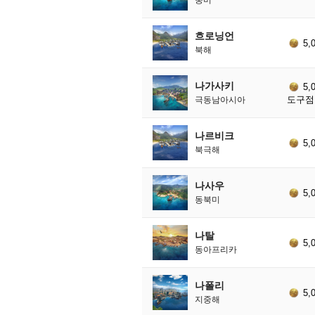
흐로닝언
5,
북해
나가사키
5,
도구점 
극동남아시아
나르비크
5,
북극해
나사우
5,
동북미
나탈
5,
동아프리카
나폴리
5,
지중해