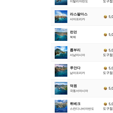
도구점 
이탈리아반도
라스팔마스
5,
서아프리카
런던
5,
북해
롭부리
5,
도구점 
서남아시아
루안다
5,
도구점 
남아프리카
덕원
5,
극동서아시아
뤼베크
5,
도구점 
스칸디나비아반도