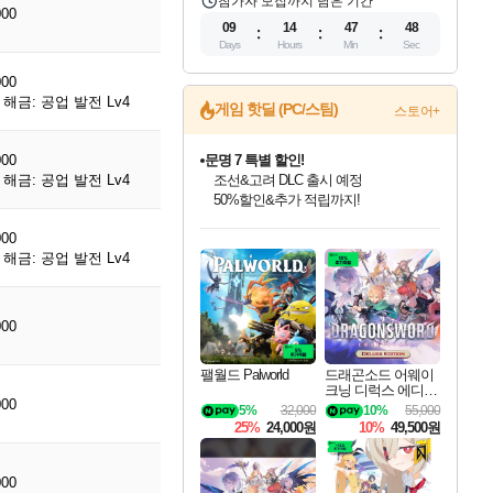
참가자 모집까지 남은 기간
000
09
14
47
47
Days
Hours
Min
Sec
000
문명 7 특별 할인!
해금: 공업 발전 Lv4
게임 핫딜 (PC/스팀)
스토어+
조선&고려 DLC 출시 예정
50%할인&추가 적립까지!
000
마블 투혼 파이팅 소울즈 정식출시!
해금: 공업 발전 Lv4
마블 히어로 총 출동&화려한 격투!
네이버 포인트 혜택까지!
인벤게임즈 8월 특별 할인!
드래곤소드: 어웨이크닝 입점!
귀무자: 검의 길 예약 판매 중!
비스트 오브 리인카네이션 정식 출시!
커세어 코브 출시 기념 할인!
더 렐릭 퍼스트 가디언 정식 출시
베데스다 40주년 기념 할인 중!
캡콤 프렌차이즈 할인 진행 중!
캡콤 일부 상품 상시 할인
스타워즈 은하계 레이서
로블록스 기프트 카드 공식 입점
000
인기 퍼블리셔 모음!
스팀으로 만나는 드래곤소드!
10% 할인과
게임프릭 신작 IP
해적'섬'을 발전시키자!
설화x하드코어 액션!
베데스다의 명작들을
몬헌, 바하 등 인기 IP를
몬헌 와일즈 & 드래곤즈 도그마2
인벤게임즈에서 10% 추가 적립
Robux를 가장 안전하고
해금: 공업 발전 Lv4
최대 90% 할인가를 만나보세요!
네이버혜택과 함께 만나보세요!
이니&베니 혜택까지!
네이버 혜택가와 함께 예약하세요!
할인&네이버혜택으로 만나보세요!
네이버페이 혜택과 만나보세요!
40주년 프로모션으로 만나보세요!
할인가에 만나보세요!
일부 에디션 상시 할인!
혜택으로 예약 판매 중
편안하게 충전하세요
000
팰월드 Palworld
드래곤소드 어웨이
크닝 디럭스 에디션
000
DragonSword Awake
5%
32,000
10%
55,000
ning Deluxe Edition
25%
24,000원
10%
49,500원
000