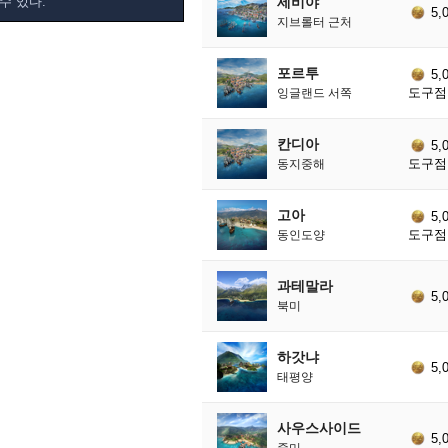
세비야
수 있다.
5,
지브롤터 근처
포르투
5,
도구점 
잉글랜드 서쪽
칸디아
5,
도구점 
동지중해
고아
5,
도구점 
동인도양
과테말라
5,
북미
하갓냐
5,
태평양
사우스사이드
5,
중미