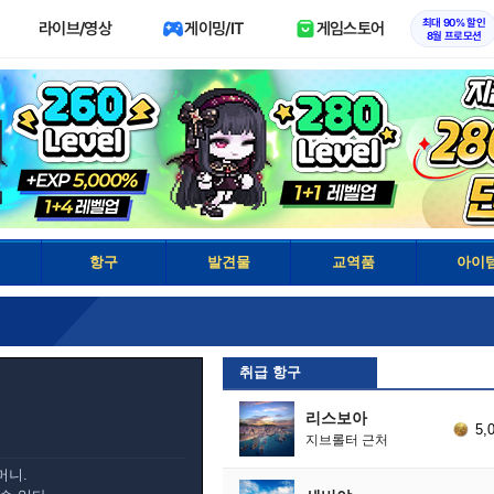
최대 90% 할인
라이브/영상
게이밍/IT
게임스토어
8월 프로모션
항구
발견물
교역품
아이
취급 항구
리스보아
5,
지브롤터 근처
머니.