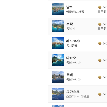
낭트
5,
도구점 
잉글랜드 서쪽
누탁
5,
도구점 
동북미
레프코샤
5,
동지중해
다바오
5,
동남아시아
호베
5,
동남아시아
그단스크
5,
스칸디나비아반도