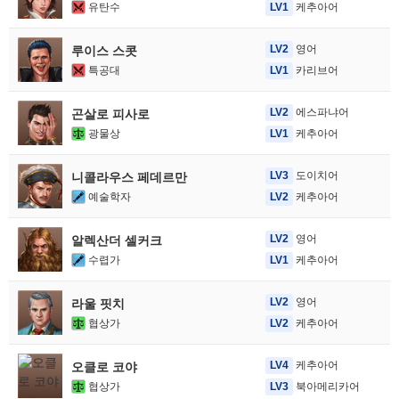
유탄수
LV1
케추아어
LV2
영어
루이스 스콧
특공대
LV1
카리브어
LV2
에스파냐어
곤살로 피사로
광물상
LV1
케추아어
LV3
도이치어
니콜라우스 페데르만
예술학자
LV2
케추아어
LV2
영어
알렉산더 셀커크
수렵가
LV1
케추아어
LV2
영어
라울 핏치
협상가
LV2
케추아어
LV4
케추아어
오클로 코야
협상가
LV3
북아메리카어