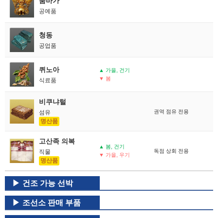
툼바가
공예품
청동
공업품
퀴노아
▲ 가을, 건기
▼ 봄
식료품
비쿠냐털
권역 점유 전용
섬유
명산품
고산족 의복
▲ 봄, 건기
독점 상회 전용
직물
▼ 가을, 우기
명산품
건조 가능 선박
조선소 판매 부품