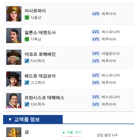
아사르파이
LV3
케추아어
식품상
LV1
에스파냐어
알론소 데멘도사
가축상
LV1
케추아어
LV1
네덜란드어
야코프 로헤베인
지리학자
LV1
케추아어
LV1
에스파냐어
페드로 데감보아
고고학자
LV1
케추아어
LV1
에스파냐어
프란시스코 데헤레스
지리학자
LV1
케추아어
교역품 정보
금
▲ 겨울, 건기
상업 발전 Lv4