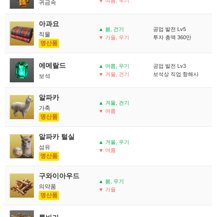
▼ 여름, 우기
귀금속
아과요
▲ 봄, 건기
공업 발전 Lv5
직물
▼ 가을, 우기
투자 총액 360만
명산품
에메랄드
▲ 여름, 우기
공업 발전 Lv3
▼ 겨울, 건기
보석상 직업 항해사
보석
알파카
▲ 겨울, 건기
가축
▼ 여름
명산품
알파카 털실
▲ 겨울, 우기
섬유
▼ 여름
명산품
구와이아우드
▲ 봄, 우기
의약품
▼ 가을
명산품