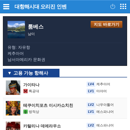
대항해시대 오리진
인벤
지도 바로가기
툼베스
남미
유형: 자유항
케추아어
남서아메리카 문화권
고용 가능 항해사
LV4
케추아어
가이타나
특공대
LV1
마야어
LV2
나우아틀어
테쿠이치포츠 이시카쇼치친
방적상
LV1
에스파냐어
LV2
에스파냐어
카탈리나 데에라우소