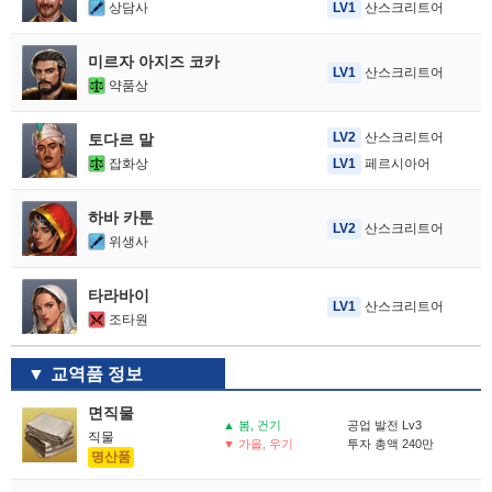
상담사
LV1
산스크리트어
미르자 아지즈 코카
LV1
산스크리트어
약품상
LV2
산스크리트어
토다르 말
잡화상
LV1
페르시아어
하바 카툰
LV2
산스크리트어
위생사
타라바이
LV1
산스크리트어
조타원
교역품 정보
면직물
▲ 봄, 건기
공업 발전 Lv3
직물
▼ 가을, 우기
투자 총액 240만
명산품