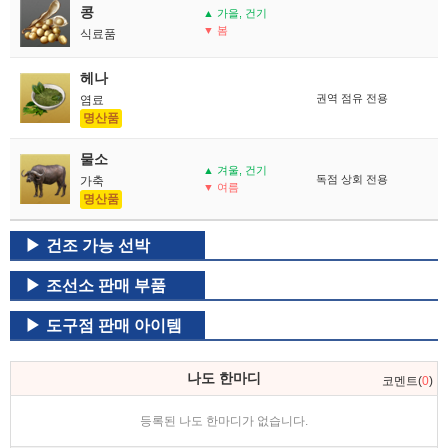
콩
▲ 가을, 건기
▼ 봄
식료품
헤나
권역 점유 전용
염료
명산품
물소
▲ 겨울, 건기
독점 상회 전용
가축
▼ 여름
명산품
건조 가능 선박
조선소 판매 부품
도구점 판매 아이템
나도 한마디
코멘트(
0
)
등록된 나도 한마디가 없습니다.