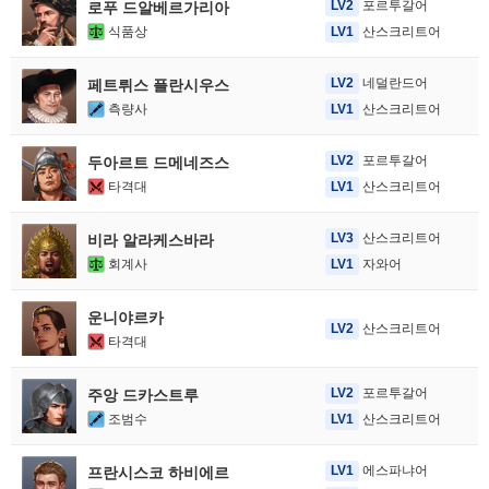
LV2
포르투갈어
로푸 드알베르가리아
식품상
LV1
산스크리트어
LV2
네덜란드어
페트뤼스 플란시우스
측량사
LV1
산스크리트어
LV2
포르투갈어
두아르트 드메네즈스
타격대
LV1
산스크리트어
LV3
산스크리트어
비라 알라케스바라
회계사
LV1
자와어
운니야르카
LV2
산스크리트어
타격대
LV2
포르투갈어
주앙 드카스트루
조범수
LV1
산스크리트어
LV1
에스파냐어
프란시스코 하비에르