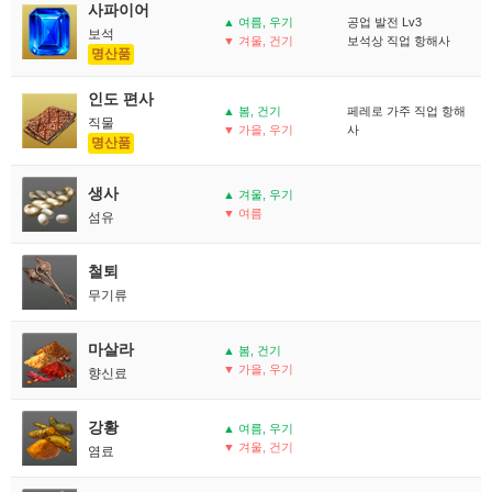
사파이어
▲ 여름, 우기
공업 발전 Lv3
보석
▼ 겨울, 건기
보석상 직업 항해사
명산품
인도 편사
▲ 봄, 건기
페레로 가주 직업 항해
직물
▼ 가을, 우기
사
명산품
생사
▲ 겨울, 우기
▼ 여름
섬유
철퇴
무기류
마살라
▲ 봄, 건기
▼ 가을, 우기
향신료
강황
▲ 여름, 우기
▼ 겨울, 건기
염료