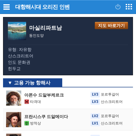
대항해시대 오리진
인벤
지도 바로가기
마실리파트남
동인도양
유형: 자유항
산스크리트어
인도 문화권
힌두교
고용 가능 항해사
LV3
포르투갈어
아폰수 드알부케르크
타격대
LV3
산스크리트어
LV2
포르투갈어
프란시스쿠 드알메이다
방적상
LV1
산스크리트어