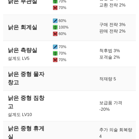
낡은 부관실
70%
교환 전략 2%
70%
60%
구매 전략 3%
낡은 회계실
100%
판매 전략 2%
60%
70%
낡은 측량실
척후법 3%
70%
포격술 2%
설계도 LV5
70%
낡은 중형 물자
적재량 5
창고
낡은 중형 짐창
보급품 가격
고
-20%
설계도 LV10
낡은 중형 휴게
추가 의술 회복량
실
4