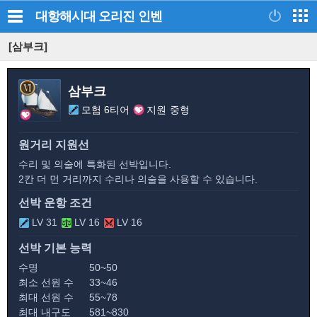
대항해시대 오리진
인벤
[삼부크]
삼부크
모험 6티어
지원
중형
원거리 지원선
수리 및 의술에 특화된 선박입니다.
2칸 더 먼 거리까지 수리나 의술을 사용할 수 있습니다.
선박 운항 조건
LV 31
LV 16
LV 16
선박 기본 능력
수명
50~50
최소 선원 수
33~46
최대 선원 수
55~78
최대 내구도
581~830