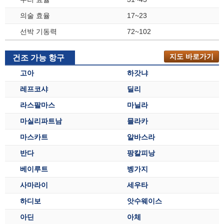
의술 효율
17~23
선박 기동력
72~102
지도 바로가기
건조 가능 항구
고아
하갓냐
레프코샤
딜리
라스팔마스
마닐라
마실리파트남
믈라카
마스카트
알바스라
반다
팡칼피낭
베이루트
벵가지
사마라이
세우타
하디보
앗수웨이스
아딘
아체