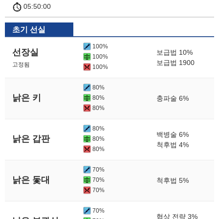
05:50:00
초기 선실
100%
선장실
보급법 10%
100%
보급법 1900
고정됨
100%
80%
낡은 키
80%
충파술 6%
80%
80%
백병술 6%
낡은 갑판
80%
척후법 4%
80%
70%
낡은 돛대
70%
척후법 5%
70%
70%
협상 전략 3%