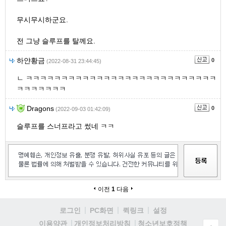
무시무시하군요.
전 그냥 슬루프를 탈께요.
하얀황금
0
(2022-08-31 23:44:45)
ㄴ ㅋㅋㅋㅋㅋㅋㅋㅋㅋㅋㅋㅋㅋㅋㅋㅋㅋㅋㅋㅋㅋㅋㅋㅋㅋㅋㅋ
ㅋㅋㅋㅋㅋㅋㅋ
Dragons
0
(2022-09-03 01:42:09)
슬루프를 스너프라고 썼네 ㅋㅋ
이전
1
다음
로그인
PC화면
퀵링크
설정
청소년보호정책
이용약관
개인정보처리방침