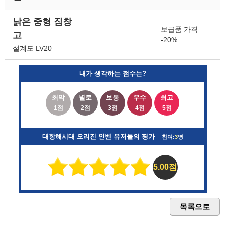
낡은 중형 짐창
보급품 가격
고
-20%
설계도 LV20
내가 생각하는 점수는?
최악
별로
보통
우수
최고
1점
2점
3점
4점
5점
대항해시대 오리진 인벤 유저들의 평가
참여:
3
명
5.00점
목록으로