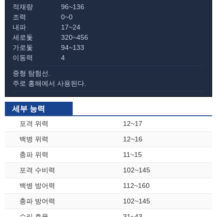
적재량
96~136
조력
0~0
내파
17~24
세로돛
320~456
가로돛
94~133
이동력
4
중형 탐험선.
주로 홍해에서 사용된다.
세부 능력
포격 위력
12~17
백병 위력
12~16
충파 위력
11~15
포격 수비력
102~145
백병 방어력
112~160
충파 방어력
102~145
수리 효율
31~43