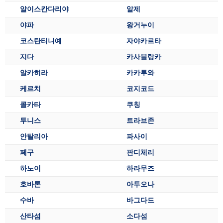
알이스칸다리야
알제
야파
왕거누이
코스탄티니예
자야카르타
지다
카사블랑카
알카히라
카카투와
케르치
코지코드
콜카타
쿠칭
투니스
트라브존
안탈리아
파사이
페구
판디체리
하노이
하라무즈
호바톤
아투오나
수바
바그다드
산타섬
소다섬