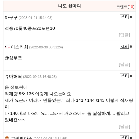
나도 한마디
코멘트(
10
)
아구구
0
(2023-01-21 15:14:08)
적송70돛40중포20도면10
[답글]
아스라희
0
(2022-09-30 03:31:24)
@삼부크
[답글]
슈마허짝
0
(2022-09-13 16:40:28)
음 정보란에
적재량 96~136 이렇게 나오는데요
제가 요근래 여러대 만들었는데 죄다 141 / 144 /143 이렇게 적재량
이
다 140대로 나오네요... 그래서 거래소에서 좀 짧잘하게.... 팔리고
있네요~~~
[답글]
그랑벨아쥰
0
(2022-09-05 13:34:55)