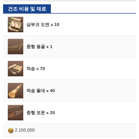
건조 비용 및 재료
삼부크 도면 x 10
중형 용골 x 1
적송 x 70
적송 돛대 x 40
중형 포문 x 20
2,150,000