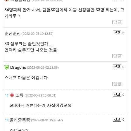
34명짜리 싼거 사서, 탐험30랩이하 애들 선장달면 33명 되는데, 그
거라두ㅋ
[답글]
순신순신
0
(2022-09-05 10:12:59)
33 삼부크는 꿈인것인가....
언럭키 슬루프만 나오는 것을
[답글]
Dragons
0
(2022-08-29 02:13:08)
스너프 다음은 여깁니다
[답글]
또류
0
(2022-08-29 15:00:31)
5티어는 거른다는게 사실이었군요
콜라중독증
0
(2022-08-31 15:45:47)
스너프요?