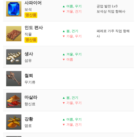
사파이어
▲ 여름, 우기
공업 발전 Lv3
보석
▼ 겨울, 건기
보석상 직업 항해사
명산품
인도 편사
▲ 봄, 건기
페레로 가주 직업 항해
직물
▼ 가을, 우기
사
명산품
생사
▲ 겨울, 우기
▼ 여름
섬유
철퇴
무기류
마살라
▲ 봄, 건기
▼ 가을, 우기
향신료
강황
▲ 여름, 우기
▼ 겨울, 건기
염료