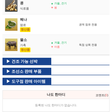
콩
▲ 가을, 건기
▼ 봄
식료품
헤나
권역 점유 전용
염료
명산품
물소
▲ 겨울, 건기
독점 상회 전용
가축
▼ 여름
명산품
건조 가능 선박
조선소 판매 부품
도구점 판매 아이템
나도 한마디
코멘트(
0
)
등록된 나도 한마디가 없습니다.