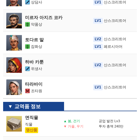
상담사
LV1
산스크리트어
미르자 아지즈 코카
LV1
산스크리트어
약품상
LV2
산스크리트어
토다르 말
잡화상
LV1
페르시아어
하바 카툰
LV2
산스크리트어
위생사
타라바이
LV1
산스크리트어
조타원
교역품 정보
면직물
▲ 봄, 건기
공업 발전 Lv3
직물
▼ 가을, 우기
투자 총액 240만
명산품