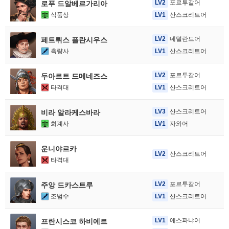
LV2
포르투갈어
로푸 드알베르가리아
식품상
LV1
산스크리트어
LV2
네덜란드어
페트뤼스 플란시우스
측량사
LV1
산스크리트어
LV2
포르투갈어
두아르트 드메네즈스
타격대
LV1
산스크리트어
LV3
산스크리트어
비라 알라케스바라
회계사
LV1
자와어
운니야르카
LV2
산스크리트어
타격대
LV2
포르투갈어
주앙 드카스트루
조범수
LV1
산스크리트어
LV1
에스파냐어
프란시스코 하비에르