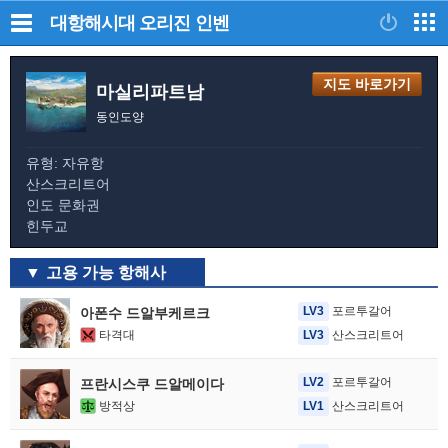
대항해시대 오리진
인벤
지도 바로가기
마실리파트남
동인도양
유형: 자유항
산스크리트어
인도 문화권
힌두교
고용 가능 항해사
LV3
포르투갈어
아폰수 드알부케르크
타격대
LV3
산스크리트어
LV2
포르투갈어
프란시스쿠 드알메이다
방적상
LV1
산스크리트어