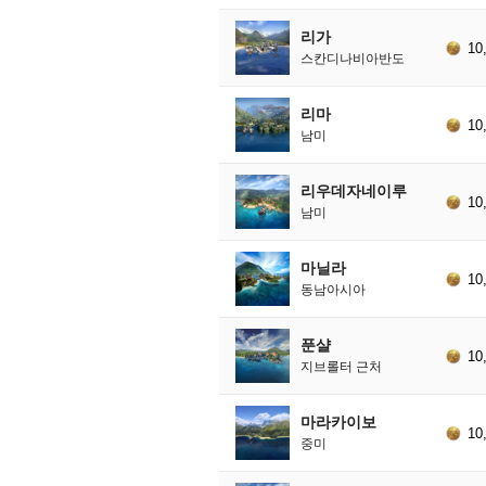
리가
10
스칸디나비아반도
리마
10
남미
리우데자네이루
10
남미
마닐라
10
동남아시아
푼샬
10
지브롤터 근처
마라카이보
10
중미