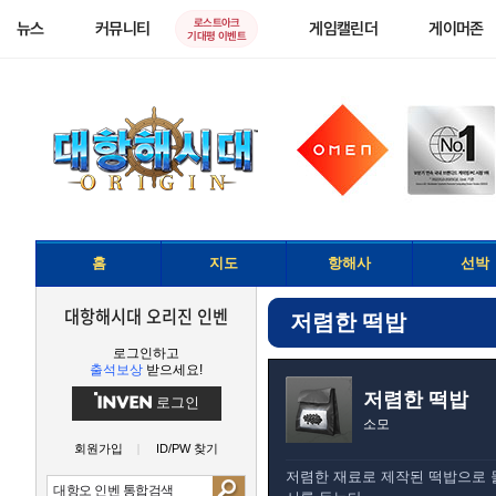
로스트아크
뉴스
커뮤니티
게임캘린더
게이머존
기대평 이벤트
홈
지도
항해사
선박
대항해시대 오리진 인벤
저렴한 떡밥
로그인하고
출석보상
받으세요!
저렴한 떡밥
로그인
소모
회원가입
ID/PW 찾기
저렴한 재료로 제작된 떡밥으로 