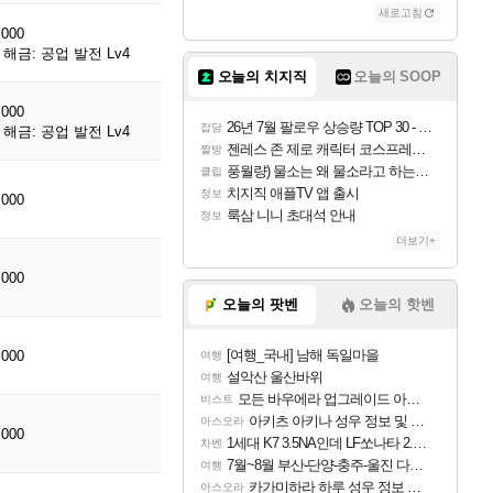
새로고침
,000
해금: 공업 발전 Lv4
오늘의 치지직
오늘의 SOOP
,000
26년 7월 팔로우 상승량 TOP 30 - 월간 치지직
잡담
해금: 공업 발전 Lv4
젠레스 존 제로 캐릭터 코스프레한 꽁주
짤방
풍월량) 물소는 왜 물소라고 하는거야? 아! 그만 ㅋㅋ
클립
치지직 애플TV 앱 출시
정보
,000
룩삼 니니 초대석 안내
정보
더보기+
,000
오늘의 팟벤
오늘의 핫벤
[여행_국내] 남해 독일마을
,000
여행
설악산 울산바위
여행
모든 바우에라 업그레이드 아이템 획득 위치 공략 (89개)
비스트
아키츠 아키나 성우 정보 및 주요 필모
아스오라
,000
1세대 K7 3.5NA인데 LF쏘나타 2.0NA 기변하면 유류비 절약이 얼마나 될까요..?
차벤
7월~8월 부산-단양-충주-울진 다녀왔어요~
여행
카가미하라 하루 성우 정보 및 주요 필모
아스오라