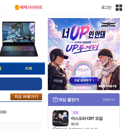
혜택.아이마트
로그인
인
벤
전
체
사
이
트
맵
템
의뢰
지도 바로가기
게임 캘린더
더보기+
,000
모집
아스오라 CBT 모집
08.19