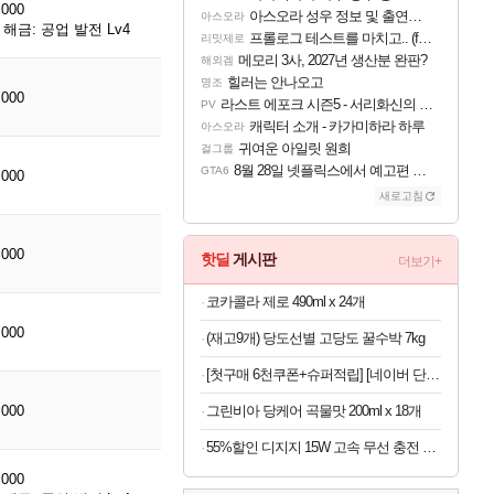
,000
아스오라 성우 정보 및 출연작 모음
아스오라
해금: 공업 발전 Lv4
프롤로그 테스트를 마치고.. (feat. 리아)
리밋제로
메모리 3사, 2027년 생산분 완판?
해외겜
힐러는 안나오고
명조
,000
라스트 에포크 시즌5 - 서리화신의 분노 티저
PV
캐릭터 소개 - 카가미하라 하루
아스오라
귀여운 아일릿 원희
걸그룹
8월 28일 넷플릭스에서 예고편 공개 예정
GTA6
,000
새로고침
,000
핫딜
게시판
더보기+
코카콜라 제로 490ml x 24개
,000
(재고9개) 당도선별 고당도 꿀수박 7kg
[첫구매 6천쿠폰+슈퍼적립] [네이버 단독] 셀렉스 프로핏 버라이어티팩(총 8입)
,000
그린비아 당케어 곡물맛 200ml x 18개
55%할인 디지지 15W 고속 무선 충전 거치대, 블랙, 1개
,000