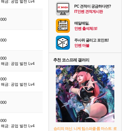
해금: 공업 발전 Lv4
PC 견적이 궁금하다면?
IT인벤 견적게시판
,000
매일매일,
인벤 출석체크!
,000
주사위 굴리고 포인트!
인벤 마블
,000
추천 코스프레 갤러리
해금: 공업 발전 Lv4
,000
해금: 공업 발전 Lv4
,000
,000
해금: 공업 발전 Lv4
승리의 여신: 니케 팀스파클-륨 마스트: 로