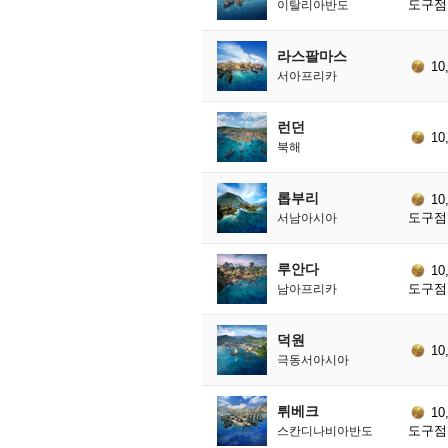
도구점 
이탈리아반도
라스팔마스
10
서아프리카
런던
10
북해
롭부리
10
도구점 
서남아시아
루안다
10
도구점 
남아프리카
덕원
10
극동서아시아
뤼베크
10
도구점 
스칸디나비아반도