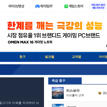
최대 90% 할인
라이브/영상
게이밍/IT
게임스토어
8월 프로모션
항구
발견물
교역품
아이
취급 항구
리스보아
10
지브롤터 근처
물고기의 미뢰를 자극하여 낚