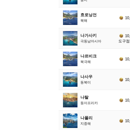
흐로닝언
10
북해
나가사키
10
도구점 
극동남아시아
나르비크
10
북극해
나사우
10
동북미
나탈
10
동아프리카
나폴리
10
지중해