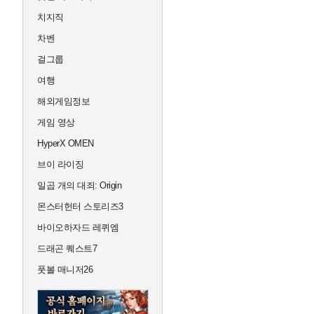
치지직
차벤
걸그룹
여행
해외게임정보
게임 영상
HyperX OMEN
브이 라이징
일곱 개의 대죄: Origin
몬스터헌터 스토리즈3
바이오하자드 레퀴엠
드래곤 퀘스트7
풋볼 매니저26