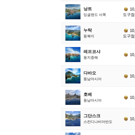
낭트
10
도구점 
잉글랜드 서쪽
누탁
10
도구점 
동북미
레프코샤
10
동지중해
다바오
10
동남아시아
호베
10
동남아시아
그단스크
10
스칸디나비아반도