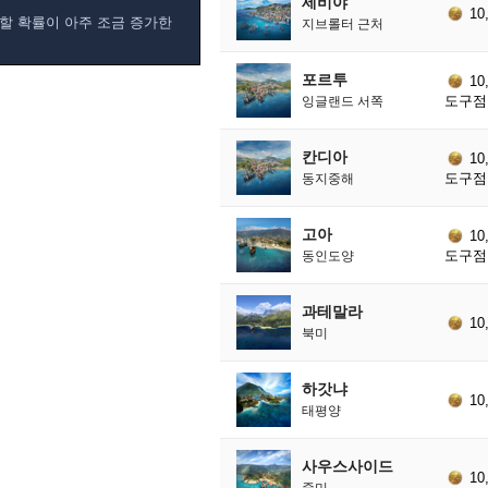
세비야
10
할 확률이 아주 조금 증가한
지브롤터 근처
포르투
10
도구점 
잉글랜드 서쪽
칸디아
10
도구점 
동지중해
고아
10
도구점 
동인도양
과테말라
10
북미
하갓냐
10
태평양
사우스사이드
10
중미