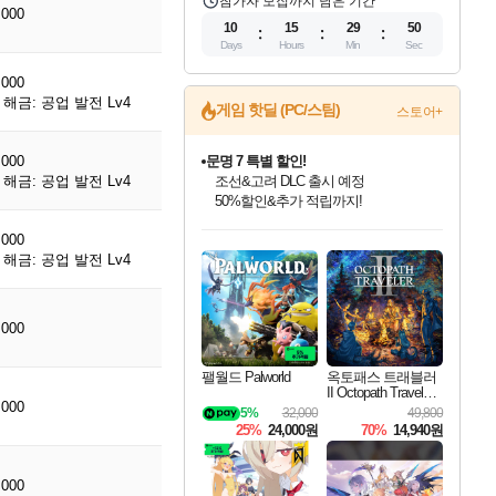
참가자 모집까지 남은 기간
,000
10
15
29
49
Days
Hours
Min
Sec
,000
해금: 공업 발전 Lv4
게임 핫딜 (PC/스팀)
스토어+
,000
문명 7 특별 할인!
해금: 공업 발전 Lv4
조선&고려 DLC 출시 예정
50%할인&추가 적립까지!
인벤게임즈 8월 특별 할인!
드래곤소드: 어웨이크닝 입점!
마블 투혼 파이팅 소울즈 정식출시!
귀무자: 검의 길 예약 판매 중!
비스트 오브 리인카네이션 정식 출시!
커세어 코브 출시 기념 할인!
더 렐릭 퍼스트 가디언 정식 출시
베데스다 40주년 기념 할인 중!
캡콤 프렌차이즈 할인 진행 중!
캡콤 일부 상품 상시 할인
스타워즈 은하계 레이서
로블록스 기프트 카드 공식 입점
,000
인기 퍼블리셔 모음!
스팀으로 만나는 드래곤소드!
마블 히어로 총 출동&화려한 격투!
10% 할인과
게임프릭 신작 IP
해적'섬'을 발전시키자!
설화x하드코어 액션!
베데스다의 명작들을
몬헌, 바하 등 인기 IP를
몬헌 와일즈 & 드래곤즈 도그마2
인벤게임즈에서 10% 추가 적립
Robux를 가장 안전하고
해금: 공업 발전 Lv4
최대 90% 할인가를 만나보세요!
네이버혜택과 함께 만나보세요!
네이버 포인트 혜택까지!
이니&베니 혜택까지!
네이버 혜택가와 함께 예약하세요!
할인&네이버혜택으로 만나보세요!
네이버페이 혜택과 만나보세요!
40주년 프로모션으로 만나보세요!
할인가에 만나보세요!
일부 에디션 상시 할인!
혜택으로 예약 판매 중
편안하게 충전하세요
,000
팰월드 Palworld
옥토패스 트래블러
II Octopath Traveler I
,000
I
5%
32,000
49,800
25%
24,000원
70%
14,940원
,000