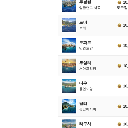
두블린
10
도구점 
잉글랜드 서쪽
도버
10
북해
도파르
10
남인도양
두알라
10
서아프리카
디우
10
동인도양
딜리
10
동남아시아
라구사
10