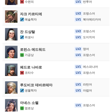
수련의
LV1
반투어
LV2
프랑스어
자크 카르티에
예술학자
LV1
북아메리카어
LV2
프랑스어
잔 드샹탈
위생사
LV1
도이치어
LV2
영어
로런스 에드워드
가공상
LV1
프랑스어
LV1
에스파냐어
페드로 나바로
조타수
LV1
프랑스어
LV1
라틴어
루도비코 데바르테마
생물학자
LV1
아랍어
아녜스 소렐
LV1
프랑스어
염료상