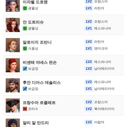
LV2
프랑스어
이자벨 드로렌
광물상
LV1
라틴어
LV2
프랑스어
안 도트리슈
광물상
LV1
에스파냐어
LV2
라틴어
알로이지 조반니
식품상
LV1
덴마크어
LV2
에스파냐어
비센테 야녜스 핀손
보급장
LV2
남아메리카어
LV2
에스파냐어
후안 디아스 데솔리스
보급장
LV1
남아메리카어
LV2
프랑스어
프랑수아 르클레르
조타수
LV2
북아메리카어
LV2
아랍어
알리 알 만드리