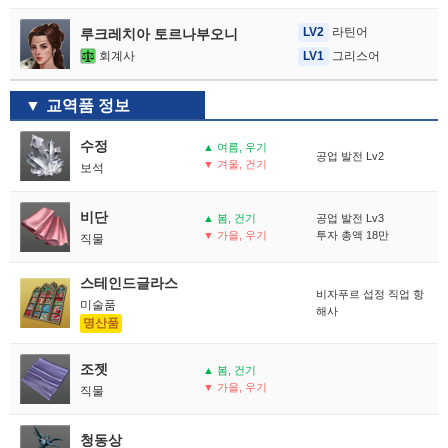
LV2
라틴어
루크레치아 토르나부오니
회계사
LV1
그리스어
교역품 정보
수정
▲ 여름, 우기
공업 발전 Lv2
▼ 겨울, 건기
보석
비단
▲ 봄, 건기
공업 발전 Lv3
▼ 가을, 우기
투자 총액 18만
직물
스테인드글라스
비자푸르 섭정 직업 항
미술품
해사
명산품
조젯
▲ 봄, 건기
▼ 가을, 우기
직물
청동상