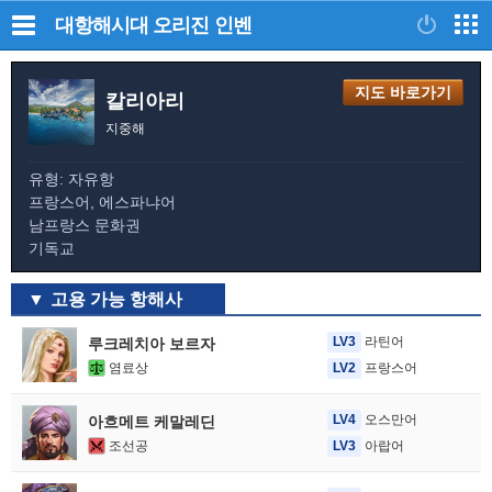
대항해시대 오리진
인벤
지도 바로가기
칼리아리
지중해
유형: 자유항
프랑스어, 에스파냐어
남프랑스 문화권
기독교
고용 가능 항해사
LV3
라틴어
루크레치아 보르자
염료상
LV2
프랑스어
LV4
오스만어
아흐메트 케말레딘
조선공
LV3
아랍어