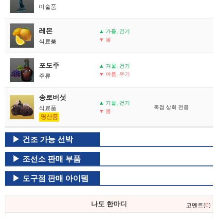
미술품
레몬
▲ 가을, 건기
▼ 봄
식료품
포도주
▲ 겨울, 건기
▼ 여름, 우기
주류
송로버섯
▲ 가을, 건기
독점 상회 전용
식료품
▼ 봄
명산품
건조 가능 선박
조선소 판매 부품
도구점 판매 아이템
나도 한마디
코멘트(
0
)