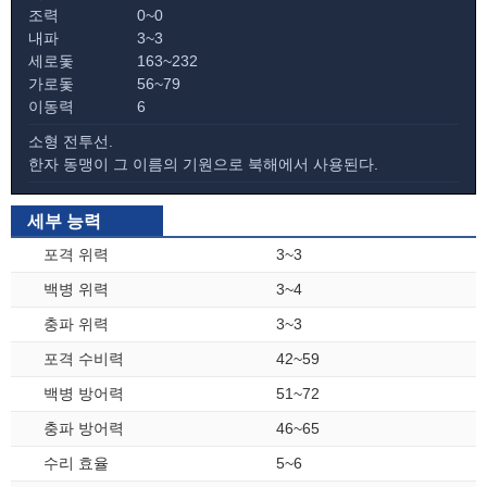
조력
0~0
내파
3~3
세로돛
163~232
가로돛
56~79
이동력
6
소형 전투선.
한자 동맹이 그 이름의 기원으로 북해에서 사용된다.
세부 능력
포격 위력
3~3
백병 위력
3~4
충파 위력
3~3
포격 수비력
42~59
백병 방어력
51~72
충파 방어력
46~65
수리 효율
5~6