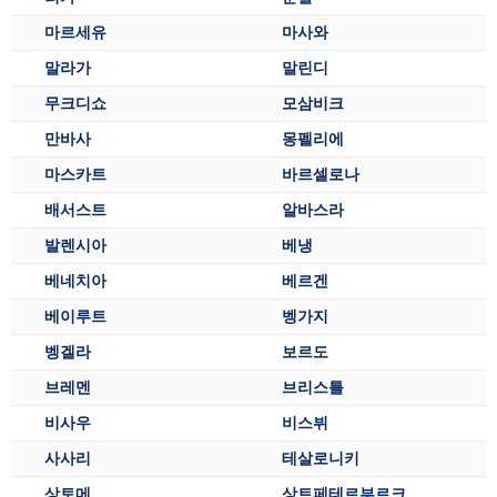
마르세유
마사와
말라가
말린디
무크디쇼
모삼비크
만바사
몽펠리에
마스카트
바르셀로나
배서스트
알바스라
발렌시아
베냉
베네치아
베르겐
베이루트
벵가지
벵겔라
보르도
브레멘
브리스틀
비사우
비스뷔
사사리
테살로니키
상토메
상트페테르부르크