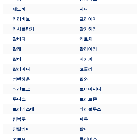
제노바
지다
카리비브
프라이아
카사블랑카
알카히라
알비다
케르치
칼레
칼리아리
칼비
이카파
칼리마니
코콜라
쾨벤하운
킬와
타간로크
토아마시나
투니스
트라브존
트리에스테
타라불루스
팀북투
파루
안탈리아
팔마
코르프
플리머스