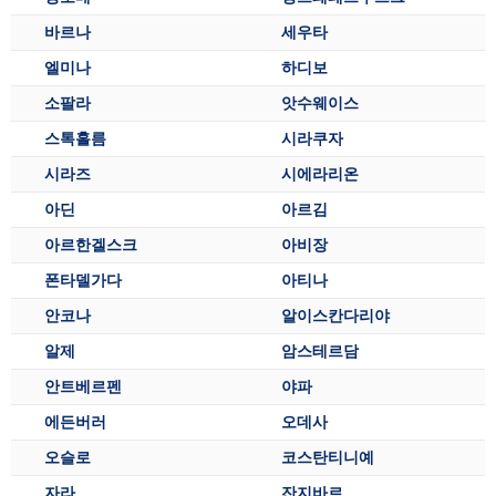
바르나
세우타
엘미나
하디보
소팔라
앗수웨이스
스톡홀름
시라쿠자
시라즈
시에라리온
아딘
아르김
아르한겔스크
아비장
폰타델가다
아티나
안코나
알이스칸다리야
알제
암스테르담
안트베르펜
야파
에든버러
오데사
오슬로
코스탄티니예
자라
잔지바르