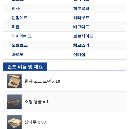
피사
함부르크
덴헬데르
하라무즈
히혼
바그다드
레이캬비크
보르사이드
오호츠크
체르스키
바르도
산타섬
건조 비용 및 재료
한자 코그 도면 x 10
소형 용골 x 1
삼나무 x 30