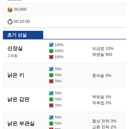
20,000
00:10:00
초기 선실
100%
선장실
보급법 10%
100%
백병술 900
고정됨
100%
70%
낡은 키
70%
충파술 3%
70%
70%
백병술 3%
낡은 갑판
70%
척후법 2%
70%
70%
협상 전략 3%
낡은 부관실
70%
교환 전략 2%