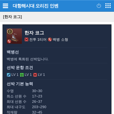
대항해시대 오리진
인벤
[한자 코그]
한자 코그
전투 1티어
백병
소형
백병선
백병에 특화된 선박입니다.
선박 운항 조건
LV 1
LV 1
LV 1
선박 기본 능력
수명
30~30
최소 선원 수
17~23
최대 선원 수
26~37
최대 내구도
203~290
적재량
32~45