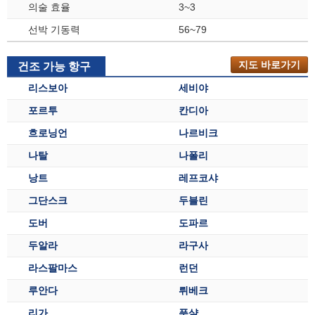
의술 효율
3~3
선박 기동력
56~79
지도 바로가기
건조 가능 항구
리스보아
세비야
포르투
칸디아
흐로닝언
나르비크
나탈
나폴리
낭트
레프코샤
그단스크
두블린
도버
도파르
두알라
라구사
라스팔마스
런던
루안다
뤼베크
리가
푼샬