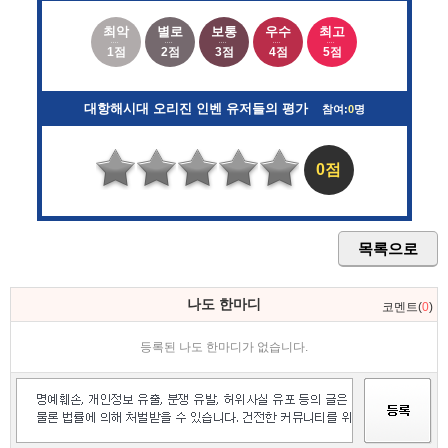
최악
별로
보통
우수
최고
1점
2점
3점
4점
5점
대항해시대 오리진 인벤 유저들의 평가
참여:
0
명
0점
목록으로
나도 한마디
코멘트(
0
)
등록된 나도 한마디가 없습니다.