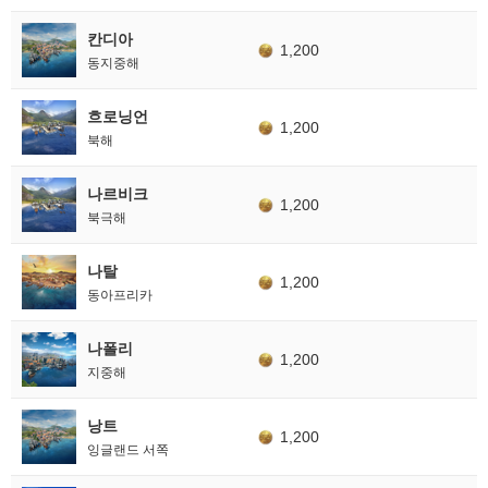
칸디아
1,200
동지중해
흐로닝언
1,200
북해
나르비크
1,200
북극해
나탈
1,200
동아프리카
나폴리
1,200
지중해
낭트
1,200
잉글랜드 서쪽