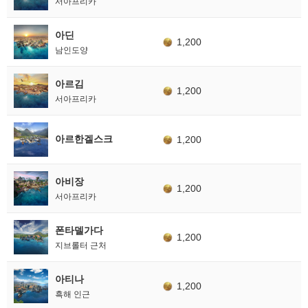
서아프리카
아딘
1,200
남인도양
아르김
1,200
서아프리카
아르한겔스크
1,200
아비장
1,200
서아프리카
폰타델가다
1,200
지브롤터 근처
아티나
1,200
흑해 인근