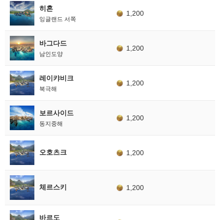
히혼
1,200
잉글랜드 서쪽
바그다드
1,200
남인도양
레이캬비크
1,200
북극해
보르사이드
1,200
동지중해
오호츠크
1,200
체르스키
1,200
바르도