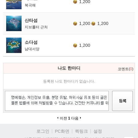
1,200
북극해
산타섬
1,200
1,200
지브롤터 근처
소다섬
1,200
남대서양
나도 한마디
코멘트(
0
)
등록된 나도 한마디가 없습니다.
이전
1
다음
로그인
PC화면
퀵링크
설정