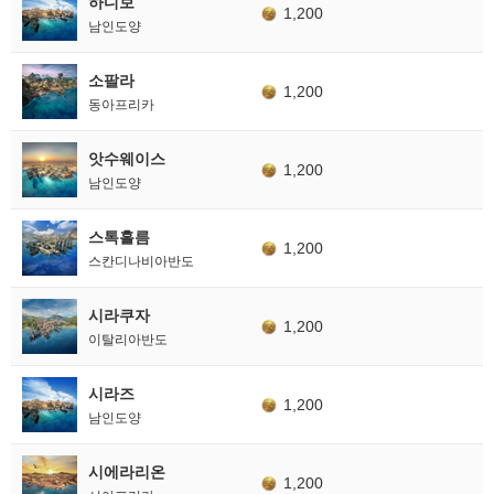
하디보
1,200
남인도양
소팔라
1,200
동아프리카
앗수웨이스
1,200
남인도양
스톡홀름
1,200
스칸디나비아반도
시라쿠자
1,200
이탈리아반도
시라즈
1,200
남인도양
시에라리온
1,200