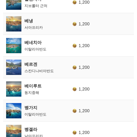
1,200
지브롤터 근처
베냉
1,200
서아프리카
베네치아
1,200
이탈리아반도
베르겐
1,200
스칸디나비아반도
베이루트
1,200
동지중해
벵가지
1,200
이탈리아반도
벵겔라
1,200
남아프리카