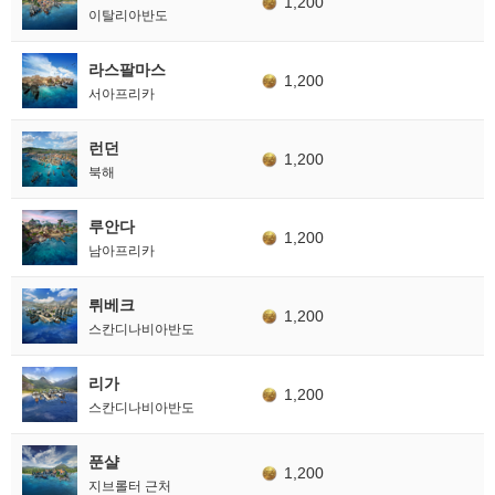
1,200
이탈리아반도
라스팔마스
1,200
서아프리카
런던
1,200
북해
루안다
1,200
남아프리카
뤼베크
1,200
스칸디나비아반도
리가
1,200
스칸디나비아반도
푼샬
1,200
지브롤터 근처