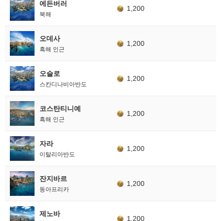
에든버러
1,200
북해
오데사
1,200
흑해 인근
오슬로
1,200
스칸디나비아반도
코스탄티니예
1,200
흑해 인근
자라
1,200
이탈리아반도
잔지바르
1,200
동아프리카
제노바
1,200