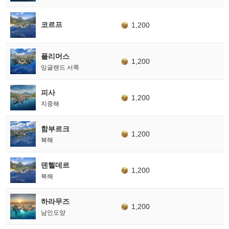
코르프
1,200
플리머스
1,200
잉글랜드 서쪽
피사
1,200
지중해
함부르크
1,200
북해
덴헬데르
1,200
북해
하라무즈
1,200
남인도양