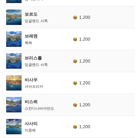
보르도
1,200
잉글랜드 서쪽
브레멘
1,200
북해
브리스틀
1,200
잉글랜드 서쪽
비사우
1,200
서아프리카
비스뷔
1,200
스칸디나비아반도
사사리
1,200
지중해