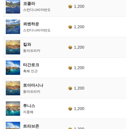
코콜라
1,200
스칸디나비아반도
쾨벤하운
1,200
스칸디나비아반도
킬와
1,200
동아프리카
타간로크
1,200
흑해 인근
토아마시나
1,200
동아프리카
투니스
1,200
지중해
트라브존
1,200