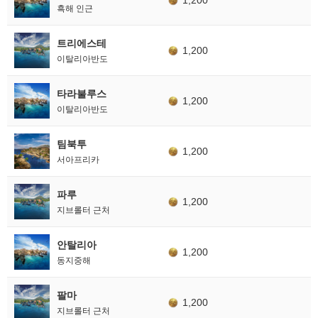
흑해 인근
트리에스테
1,200
이탈리아반도
타라불루스
1,200
이탈리아반도
팀북투
1,200
서아프리카
파루
1,200
지브롤터 근처
안탈리아
1,200
동지중해
팔마
1,200
지브롤터 근처