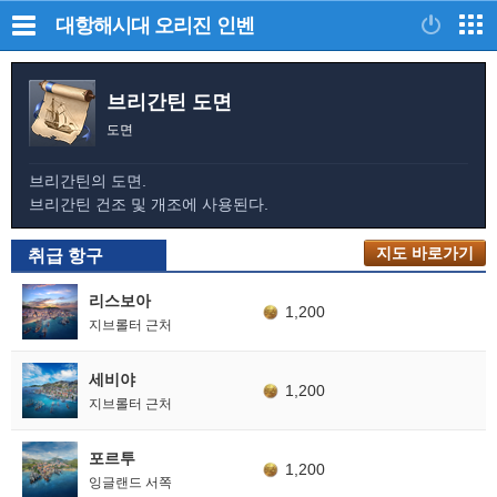
대항해시대 오리진
인벤
브리간틴 도면
도면
브리간틴의 도면.
브리간틴 건조 및 개조에 사용된다.
지도 바로가기
취급 항구
리스보아
1,200
지브롤터 근처
세비야
1,200
지브롤터 근처
포르투
1,200
잉글랜드 서쪽