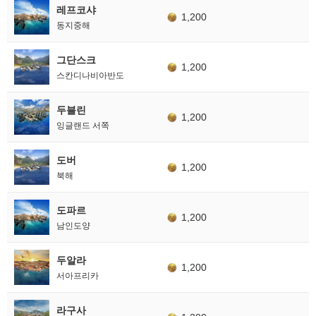
레프코샤
1,200
동지중해
그단스크
1,200
스칸디나비아반도
두블린
1,200
잉글랜드 서쪽
도버
1,200
북해
도파르
1,200
남인도양
두알라
1,200
서아프리카
라구사