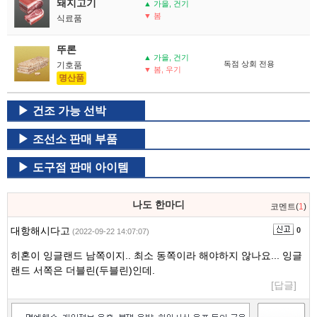
돼지고기
▲ 가을, 건기
▼ 봄
식료품
뚜론
▲ 가을, 건기
독점 상회 전용
기호품
▼ 봄, 우기
명산품
건조 가능 선박
조선소 판매 부품
도구점 판매 아이템
나도 한마디
코멘트(
1
)
대항해시다고
0
(2022-09-22 14:07:07)
히혼이 잉글랜드 남쪽이지.. 최소 동쪽이라 해야하지 않나요... 잉글
랜드 서쪽은 더블린(두블린)인데.
[답글]