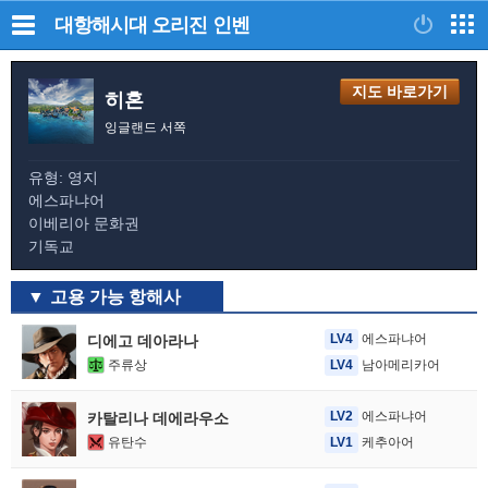
대항해시대 오리진
인벤
지도 바로가기
히혼
잉글랜드 서쪽
유형: 영지
에스파냐어
이베리아 문화권
기독교
고용 가능 항해사
LV4
에스파냐어
디에고 데아라나
주류상
LV4
남아메리카어
LV2
에스파냐어
카탈리나 데에라우소
유탄수
LV1
케추아어