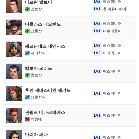
LV2
에스파냐어
마르틴 발보아
염료상
LV1
몬 아유타야어
LV2
에스파냐어
니콜라스 데오반도
광물상
LV1
나우아틀어
LV3
에스파냐어
페르난데스 데엔시소
지리학자
LV2
아라와크어
발보아 오리드
LV1
에스파냐어
향료상
후안 세바스티안 엘카노
LV1
에스파냐어
생물학자
판필로 데나르바에스
LV1
에스파냐어
백병대
마리아 피타
LV1
에스파냐어