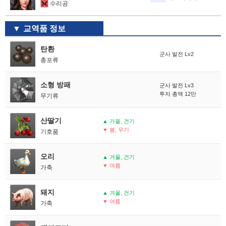
수리공
교역품 정보
탄환
군사 발전 Lv2
총포류
소형 방패
군사 발전 Lv3
투자 총액 12만
무기류
산딸기
▲ 가을, 건기
▼ 봄, 우기
기호품
오리
▲ 겨울, 건기
▼ 여름
가축
돼지
▲ 겨울, 건기
▼ 여름
가축