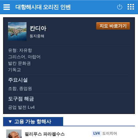
대항해시대 오리진
인벤
지도 바로가기
칸디아
동지중해
유형: 자유항
그리스어, 아랍어
발칸 문화권
기독교
주요시설
조합, 종업원
도구점 해금
공업 발전 Lv4
고용 가능 항해사
LV4
도이치어
필리푸스 파라켈수스