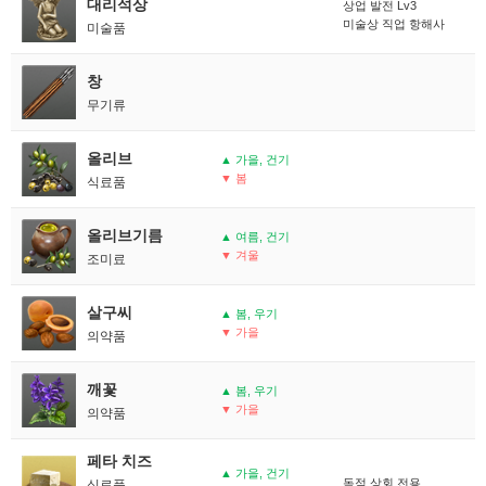
대리석상
상업 발전 Lv3
미술상 직업 항해사
미술품
창
무기류
올리브
▲ 가을, 건기
▼ 봄
식료품
올리브기름
▲ 여름, 건기
▼ 겨울
조미료
살구씨
▲ 봄, 우기
▼ 가을
의약품
깨꽃
▲ 봄, 우기
▼ 가을
의약품
페타 치즈
▲ 가을, 건기
독점 상회 전용
식료품