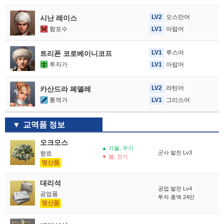
LV2
오스만어
시난 레이스
함포수
LV1
아랍어
LV1
루스어
트리폰 코로베이니코프
투자가
LV1
아랍어
LV2
라틴어
카산드라 페델레
통역가
LV1
그리스어
교역품 정보
오크모스
▲ 가을, 우기
군사 발전 Lv3
향료
▼ 봄, 건기
명산품
대리석
공업 발전 Lv4
공업품
투자 총액 24만
명산품