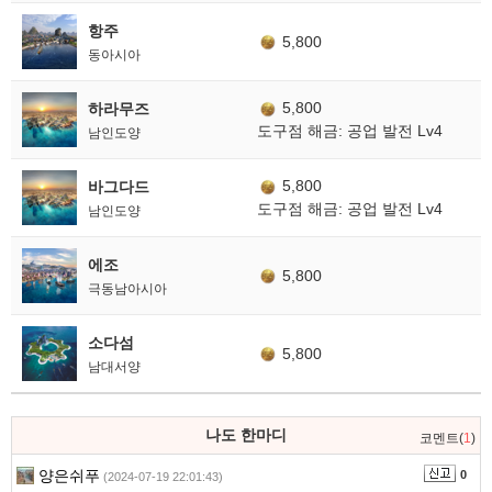
항주
5,800
동아시아
5,800
하라무즈
도구점 해금: 공업 발전 Lv4
남인도양
5,800
바그다드
도구점 해금: 공업 발전 Lv4
남인도양
에조
5,800
극동남아시아
소다섬
5,800
남대서양
나도 한마디
코멘트(
1
)
양은쉬푸
0
(2024-07-19 22:01:43)