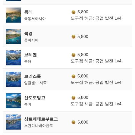
5,800
동래
도구점 해금: 공업 발전 Lv4
극동서아시아
북경
5,800
동아시아
5,800
브레멘
도구점 해금: 공업 발전 Lv4
북해
5,800
브리스틀
도구점 해금: 공업 발전 Lv4
잉글랜드 서쪽
5,800
산토도밍고
도구점 해금: 공업 발전 Lv4
중미
상트페테르부르크
5,800
스칸디나비아반도