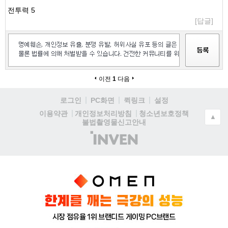
전투력 5
[답글]
이전
1
다음
로그인
PC화면
퀵링크
설정
청소년보호정책
이용약관
개인정보처리방침
▲
불법촬영물신고안내
(주)
인
벤