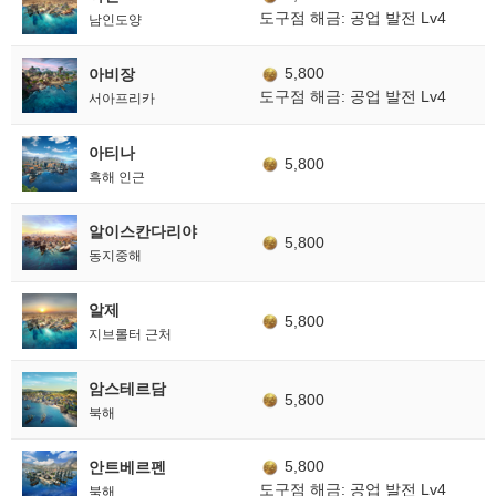
도구점 해금: 공업 발전 Lv4
남인도양
5,800
아비장
도구점 해금: 공업 발전 Lv4
서아프리카
아티나
5,800
흑해 인근
알이스칸다리야
5,800
동지중해
알제
5,800
지브롤터 근처
암스테르담
5,800
북해
5,800
안트베르펜
도구점 해금: 공업 발전 Lv4
북해