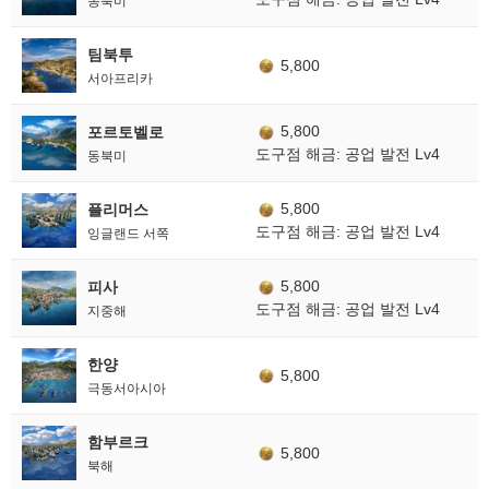
동북미
팀북투
5,800
서아프리카
5,800
포르토벨로
도구점 해금: 공업 발전 Lv4
동북미
5,800
플리머스
도구점 해금: 공업 발전 Lv4
잉글랜드 서쪽
5,800
피사
도구점 해금: 공업 발전 Lv4
지중해
한양
5,800
극동서아시아
함부르크
5,800
북해