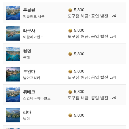
5,800
두블린
도구점 해금: 공업 발전 Lv4
잉글랜드 서쪽
5,800
라구사
도구점 해금: 공업 발전 Lv4
이탈리아반도
런던
5,800
북해
5,800
루안다
도구점 해금: 공업 발전 Lv4
남아프리카
5,800
뤼베크
도구점 해금: 공업 발전 Lv4
스칸디나비아반도
리마
5,800
남미