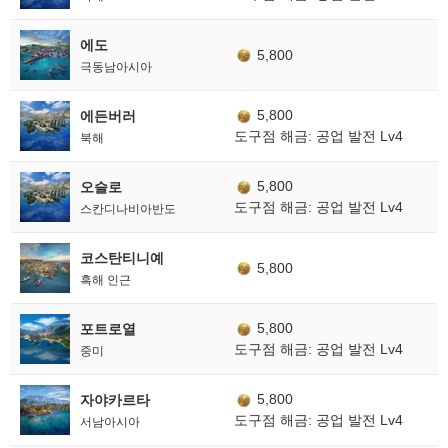
에도
5,800
극동남아시아
5,800
에든버러
도구점 해금: 공업 발전 Lv4
북해
5,800
오슬로
도구점 해금: 공업 발전 Lv4
스칸디나비아반도
코스탄티니예
5,800
흑해 인근
5,800
포트로열
도구점 해금: 공업 발전 Lv4
중미
5,800
자야카르타
도구점 해금: 공업 발전 Lv4
서남아시아