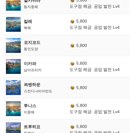
5,800
알카히라
도구점 해금: 공업 발전 Lv4
동지중해
5,800
칼레
도구점 해금: 공업 발전 Lv4
북해
코지코드
5,800
동인도양
5,800
이카파
도구점 해금: 공업 발전 Lv4
남아프리카
쾨벤하운
5,800
스칸디나비아반도
5,800
투니스
도구점 해금: 공업 발전 Lv4
지중해
5,800
트루히요
도구점 해금: 공업 발전 Lv4