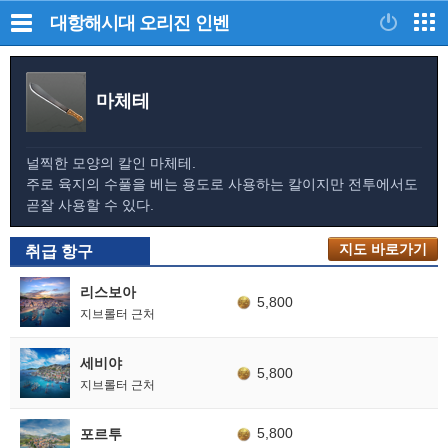
대항해시대 오리진
인벤
마체테
널찍한 모양의 칼인 마체테.
주로 육지의 수풀을 베는 용도로 사용하는 칼이지만 전투에서도
곧잘 사용할 수 있다.
지도 바로가기
취급 항구
리스보아
5,800
지브롤터 근처
세비야
5,800
지브롤터 근처
5,800
포르투