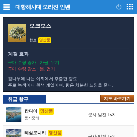
대항해시대 오리진
인벤
오크모스
향료
명산품
계절 효과
구매 수량 증가 : 가을, 우기
구매 수량 감소 : 봄, 건기
참나무에 나는 이끼에서 추출한 향료.
주로 녹색이나 흰색 계열이며, 향은 차분한 느낌을 준다.
지도 바로가기
지도 바로가기
취급 항구
칸디아
명산품
군사 발전 Lv3
동지중해
테살로니키
명산품
군사 발전 Lv3