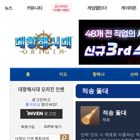
로스트아크
뉴스
커뮤니티
게임캘린더
게이머존
기대평 이벤트
홈
지도
항해사
선박
대항해시대 오리진 인벤
적송 돛대
로그인하고
출석보상
받으세요!
적송 돛대
로그인
재료
회원가입
ID/PW 찾기
선박 건조 시 재료로 사용되는 적