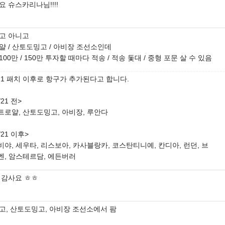
 슈스카리나님!!!!
고 아니고
얄 / 산토도밍고 / 아비장 조선소인데
/ 100만 / 150만 투자할 때마다 적송 / 적송 돛대 / 중형 포문 살 수 있음
/21 패치 이후로 항구가 추가된다고 합니다.
/21 전>
트로얄, 산토도밍고, 아비장, 루안다
/21 이후>
비야, 세우타, 리스보아, 카사블랑카, 코스탄티니예, 칸디아, 런던, 브
멘, 암스테르담, 에든버러
 감사요 ㅎㅎ
고, 산토도밍고, 아비장 조선소에서 팜