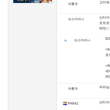
고미워요
파룡개
산티아
슈스카리나
포트로
50만 
9
슈스카리나
<9
포
<9
세
레
파라님
파룡개
산티아
PARA2