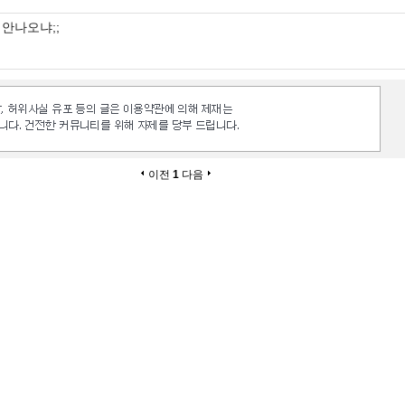
안나오냐;;
이전
1
다음