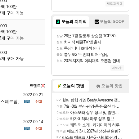
,000
새로고침
액 100만
5개 구매 가능
오늘의 치지직
오늘의 SOOP
,000
액 100만
26년 7월 팔로우 상승량 TOP 30 - 월간 치지직
잡담
5개 구매 가능
치지직 애플TV 앱 출시
정보
룩삼 니니 초대석 안내
정보
,000
봉누도2 두 번째 티저 - 일상
클립
5개 구매 가능
2026 치지직 이리대회 오픈컵 안내
정보
더보기+
코멘트(
8
)
오늘의 팟벤
오늘의 핫벤
2022-09-21
힐링 탐험 게임 Bearly Awesome 챕터 1 트레일러
PV
암스테르담,
답글
신고
7월~8월 부산-단양-충주-울진 다녀왔어요~
여행
아스오라 성우 정보 및 출연작 모음
아스오라
카가미하라 하루 성우 정보 및 주요 필모
아스오라
2022-09-14
캐릭터 소개 - 카가미하라 하루
아스오라
답글
신고
메모리 3사, 2027년 생산분 완판?
해외겜
라스트 에포크 시즌5 - 서리화신의 분노 티저
PV