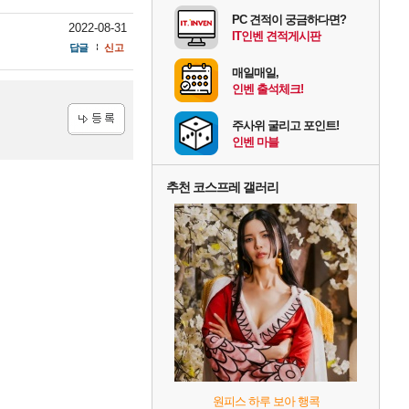
PC 견적이 궁금하다면?
2022-08-31
IT인벤 견적게시판
답글
신고
매일매일,
인벤 출석체크!
주사위 굴리고 포인트!
인벤 마블
등록
추천 코스프레 갤러리
원피스 하루 보아 행콕