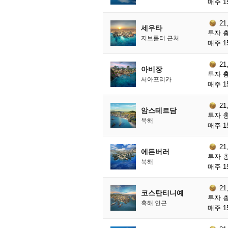
매주 1
21
세우타
투자 총
지브롤터 근처
매주 1
21
아비장
투자 총
서아프리카
매주 1
21
암스테르담
투자 총
북해
매주 1
21
에든버러
투자 총
북해
매주 1
21
코스탄티니예
투자 총
흑해 인근
매주 1