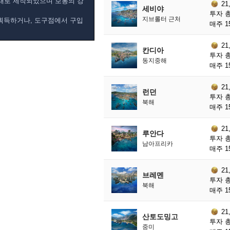
태로 제작되었으며 보통의 강
21
세비야
투자 총
지브롤터 근처
 획득하거나, 도구점에서 구입
매주 1
21
칸디아
투자 총
동지중해
매주 1
21
런던
투자 총
북해
매주 1
21
루안다
투자 총
남아프리카
매주 1
21
브레멘
투자 총
북해
매주 1
21
산토도밍고
투자 총
중미