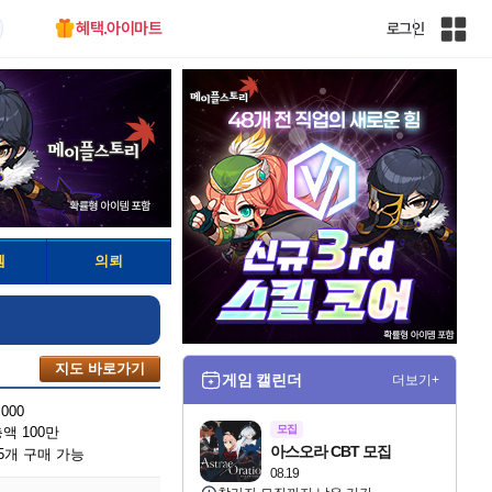
혜택.아이마트
로그인
인
벤
전
체
사
이
트
맵
템
의뢰
지도 바로가기
게임 캘린더
더보기+
,000
모집
액 100만
아스오라 CBT 모집
5개 구매 가능
08.19