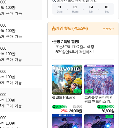
참가자 모집까지 남은 기간
,000
11
01
04
00
액 100만
Days
Hours
Min
Sec
5개 구매 가능
,000
게임 핫딜 (PC/스팀)
스토어+
액 100만
5개 구매 가능
문명 7 특별 할인!
조선&고려 DLC 출시 예정
,000
50%할인&추가 적립까지!
액 100만
인벤게임즈 8월 특별 할인!
드래곤소드: 어웨이크닝 입점!
마블 투혼 파이팅 소울즈 정식출시!
귀무자: 검의 길 예약 판매 중!
비스트 오브 리인카네이션 정식 출시!
커세어 코브 출시 기념 할인!
더 렐릭 퍼스트 가디언 정식 출시
베데스다 40주년 기념 할인 중!
캡콤 프렌차이즈 할인 진행 중!
캡콤 일부 상품 상시 할인
스타워즈 은하계 레이서
로블록스 기프트 카드 공식 입점
5개 구매 가능
인기 퍼블리셔 모음!
스팀으로 만나는 드래곤소드!
마블 히어로 총 출동&화려한 격투!
10% 할인과
게임프릭 신작 IP
해적'섬'을 발전시키자!
설화x하드코어 액션!
베데스다의 명작들을
몬헌, 바하 등 인기 IP를
몬헌 와일즈 & 드래곤즈 도그마2
인벤게임즈에서 10% 추가 적립
Robux를 가장 안전하고
최대 90% 할인가를 만나보세요!
네이버혜택과 함께 만나보세요!
네이버 포인트 혜택까지!
이니&베니 혜택까지!
네이버 혜택가와 함께 예약하세요!
할인&네이버혜택으로 만나보세요!
네이버페이 혜택과 만나보세요!
40주년 프로모션으로 만나보세요!
할인가에 만나보세요!
일부 에디션 상시 할인!
혜택으로 예약 판매 중
편안하게 충전하세요
,000
액 100만
5개 구매 가능
,000
팰월드 Palworld
그랑블루 판타지 리
액 100만
링크 엔드리스 라그
나로크 업그레이드
5개 구매 가능
5%
32,000
5,000
킷 Granblue Fantasy
25%
24,000원
36,800원
Relink Endless Ragn
arok Upgrade Kit DL
,000
C
액 100만