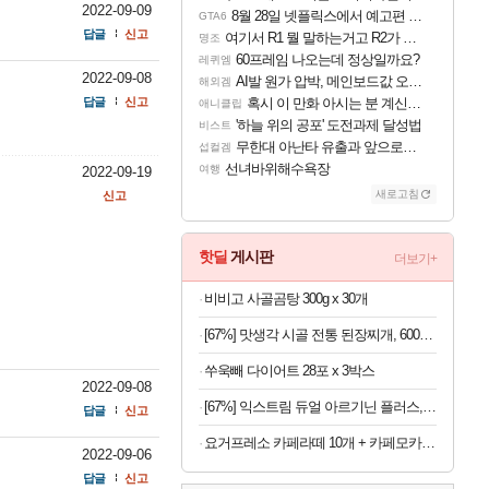
2022-09-09
8월 28일 넷플릭스에서 예고편 공개 예정
GTA6
답글
신고
여기서 R1 뭘 말하는거고 R2가 뭘말하는걸까요?
명조
60프레임 나오는데 정상일까요?
레퀴엠
2022-09-08
AI발 원가 압박, 메인보드값 오르나
해외겜
답글
신고
혹시 이 만화 아시는 분 계신가요
애니클립
'하늘 위의 공포' 도전과제 달성법
비스트
무한대 아난타 유출과 앞으로의 예상 (루머)
섭컬겜
선녀바위해수욕장
여행
2022-09-19
새로고침
신고
핫딜
게시판
더보기+
비비고 사골곰탕 300g x 30개
[67%] 맛생각 시골 전통 된장찌개, 600g, 5개
쑤욱빼 다이어트 28포 x 3박스
2022-09-08
[67%] 익스트림 듀얼 아르기닌 플러스, 120정, 1개
답글
신고
요거프레소 카페라떼 10개 + 카페모카 10개
2022-09-06
답글
신고