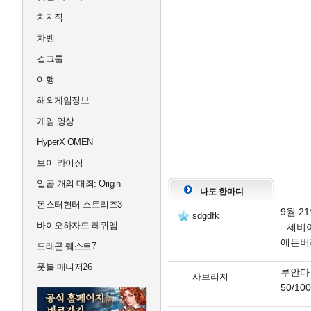
치지직
차벤
걸그룹
여행
해외게임정보
게임 영상
HyperX OMEN
브이 라이징
일곱 개의 대죄: Origin
나도 한마디
몬스터헌터 스토리즈3
9월 2
sdgdfk
바이오하자드 레퀴엠
- 세비
에든버
드래곤 퀘스트7
풋볼 매니저26
루안다
사브리지
50/10