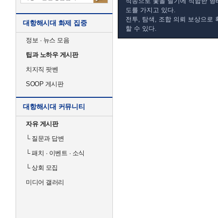
적송으로 돛을 달기에 적합한 형
도를 가지고 있다.
전투, 탐색, 조합 의뢰 보상으로
대항해시대 화제 집중
할 수 있다.
정보 · 뉴스 모음
팁과 노하우 게시판
치지직 팟벤
SOOP 게시판
대항해시대 커뮤니티
자유 게시판
└
질문과 답변
└
패치 · 이벤트 · 소식
└
상회 모집
미디어 갤러리