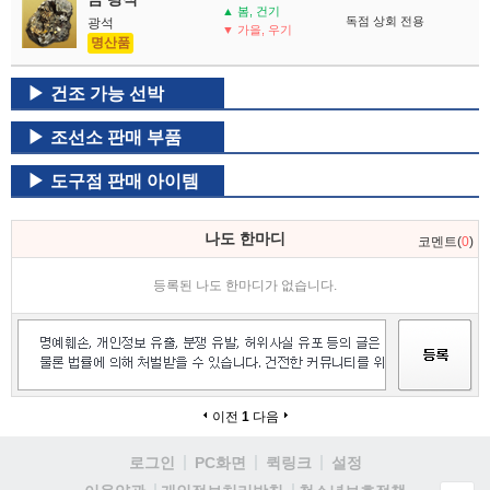
▲ 봄, 건기
독점 상회 전용
광석
▼ 가을, 우기
명산품
건조 가능 선박
조선소 판매 부품
도구점 판매 아이템
나도 한마디
코멘트(
0
)
등록된 나도 한마디가 없습니다.
이전
1
다음
로그인
PC화면
퀵링크
설정