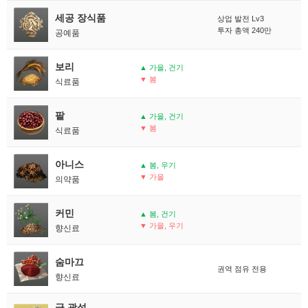
세공 장식품
상업 발전 Lv3
투자 총액 240만
공예품
보리
▲ 가을, 건기
▼ 봄
식료품
팥
▲ 가을, 건기
▼ 봄
식료품
아니스
▲ 봄, 우기
▼ 가을
의약품
커민
▲ 봄, 건기
▼ 가을, 우기
향신료
숨마끄
권역 점유 전용
향신료
금 광석