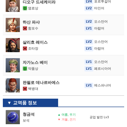
LV4
포르투갈어
디오구 드세케이라
염료상
LV2
마인어
LV2
오스만어
하산 파샤
함포수
LV1
아랍어
LV2
오스만어
살리흐 레이스
조타장
LV1
아랍어
LV1
오스만어
자가노스 베이
약품상
LV1
페르시아어
판필로 데나르바에스
LV1
에스파냐어
백병대
교역품 정보
청금석
▲ 여름, 우기
공업 발전 Lv3
▼ 겨울, 건기
보석