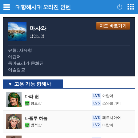
대항해시대 오리진
인벤
지도 바로가기
마사와
남인도양
유형: 자유항
아랍어
동아프리카 문화권
이슬람교
고용 가능 항해사
LV5
아랍어
다라 쉰
향료상
LV5
스와힐리어
LV3
페르시아어
타즐루 하눔
방적상
LV2
아랍어