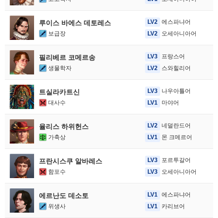
LV2
에스파냐어
루이스 바에스 데토레스
보급장
LV2
오세아니아어
LV3
프랑스어
필리베르 코메르송
생물학자
LV2
스와힐리어
LV3
나우아틀어
트실라카트신
대사수
LV1
마야어
LV2
네덜란드어
율리스 하위헌스
가축상
LV1
몬 크메르어
LV3
포르투갈어
프란시스쿠 알바레스
함포수
LV3
오세아니아어
LV1
에스파냐어
에르난도 데소토
위생사
LV1
카리브어