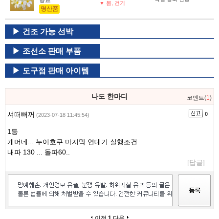
향료
▼ 봄, 건기
명산품
건조 가능 선박
조선소 판매 부품
도구점 판매 아이템
나도 한마디
코멘트(
1
)
셔떠뻐꺼
0
(2023-07-18 11:45:54)
1등
개머네... 누이호쿠 마지막 연대기 실행조건
내파 130 ... 돌파60..
[답글]
이전
1
다음