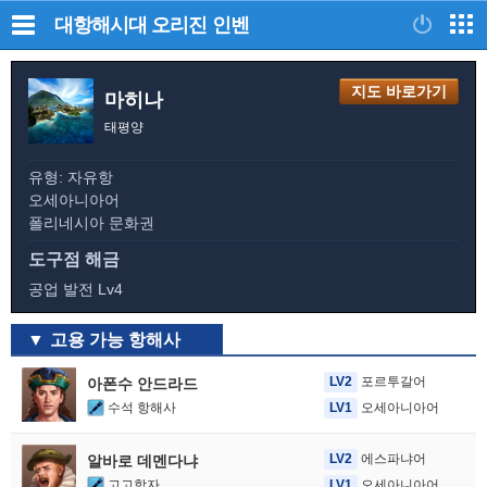
대항해시대 오리진
인벤
지도 바로가기
마히나
태평양
유형: 자유항
오세아니아어
폴리네시아 문화권
도구점 해금
공업 발전 Lv4
고용 가능 항해사
LV2
포르투갈어
아폰수 안드라드
수석 항해사
LV1
오세아니아어
LV2
에스파냐어
알바로 데멘다냐
고고학자
LV1
오세아니아어