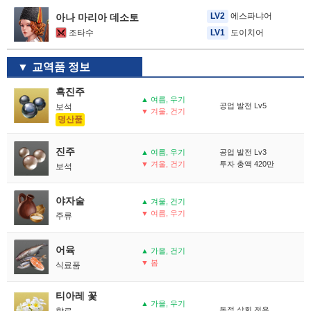
LV2
에스파냐어
아나 마리아 데소토
조타수
LV1
도이치어
교역품 정보
흑진주
▲ 여름, 우기
공업 발전 Lv5
보석
▼ 겨울, 건기
명산품
진주
▲ 여름, 우기
공업 발전 Lv3
▼ 겨울, 건기
투자 총액 420만
보석
야자술
▲ 겨울, 건기
▼ 여름, 우기
주류
어육
▲ 가을, 건기
▼ 봄
식료품
티아레 꽃
▲ 가을, 우기
독점 상회 전용