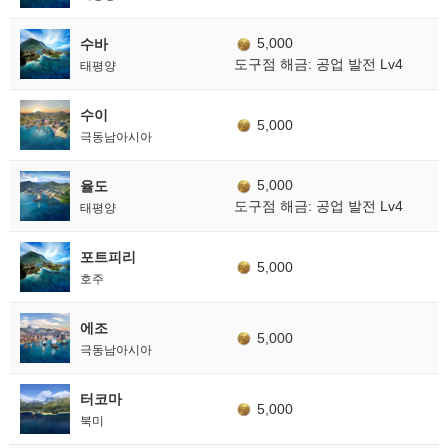
5,000
수바
도구점 해금: 공업 발전 Lv4
태평양
수이
5,000
극동남아시아
5,000
율도
도구점 해금: 공업 발전 Lv4
태평양
포트피리
5,000
호주
에조
5,000
극동남아시아
터코마
5,000
북미