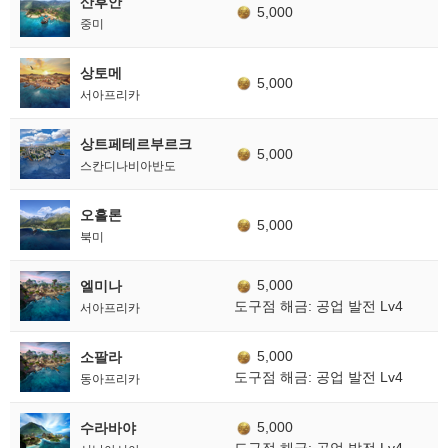
산후안
5,000
중미
상토메
5,000
서아프리카
상트페테르부르크
5,000
스칸디나비아반도
오흘론
5,000
북미
5,000
엘미나
도구점 해금: 공업 발전 Lv4
서아프리카
5,000
소팔라
도구점 해금: 공업 발전 Lv4
동아프리카
5,000
수라바야