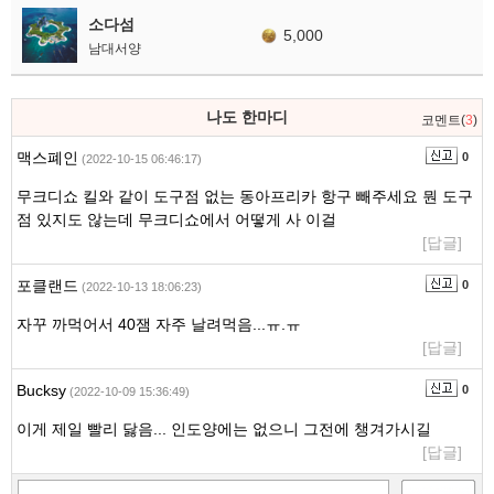
소다섬
5,000
남대서양
나도 한마디
코멘트(
3
)
맥스폐인
0
(2022-10-15 06:46:17)
무크디쇼 킬와 같이 도구점 없는 동아프리카 항구 빼주세요 뭔 도구
점 있지도 않는데 무크디쇼에서 어떻게 사 이걸
[답글]
포클랜드
0
(2022-10-13 18:06:23)
자꾸 까먹어서 40잼 자주 날려먹음...ㅠ.ㅠ
[답글]
Bucksy
0
(2022-10-09 15:36:49)
이게 제일 빨리 닳음... 인도양에는 없으니 그전에 챙겨가시길
[답글]