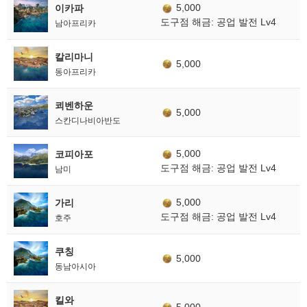
5,000
이카파
도구점 해금: 공업 발전 Lv4
남아프리카
칼리마니
5,000
동아프리카
쾨벤하운
5,000
스칸디나비아반도
5,000
코피아포
도구점 해금: 공업 발전 Lv4
남미
5,000
가리
도구점 해금: 공업 발전 Lv4
호주
쿠칭
5,000
동남아시아
킬와
5,000