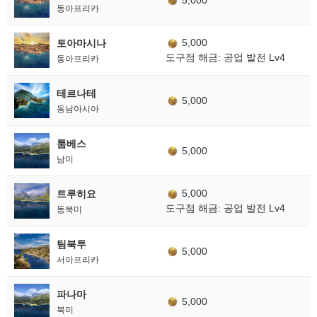
동아프리카
5,000
토아마시나
도구점 해금: 공업 발전 Lv4
동아프리카
테르나테
5,000
동남아시아
툼베스
5,000
남미
5,000
트루히요
도구점 해금: 공업 발전 Lv4
동북미
팀북투
5,000
서아프리카
파나마
5,000
북미