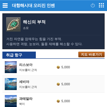
대항해시대 오리진
인벤
해신의 부적
소모
거친 자연을 잠재우는 힘을 가진 부적.
사용하면 격랑, 눈보라, 돌풍 재해를 해소할 수 있다.
지도 바로가기
취급 항구
리스보아
5,000
지브롤터 근처
세비야
5,000
지브롤터 근처
과테말라
5,000
북미