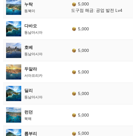
5,000
누탁
도구점 해금: 공업 발전 Lv4
동북미
다바오
5,000
동남아시아
호베
5,000
동남아시아
두알라
5,000
서아프리카
딜리
5,000
동남아시아
런던
5,000
북해
5,000
롭부리