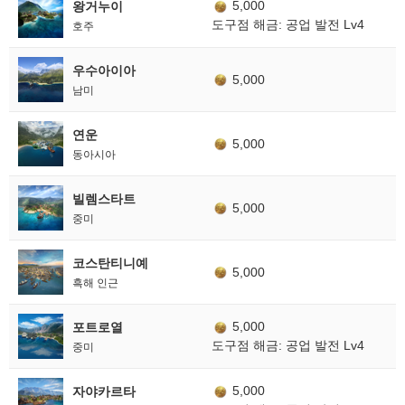
5,000
왕거누이
도구점 해금: 공업 발전 Lv4
호주
우수아이아
5,000
남미
연운
5,000
동아시아
빌렘스타트
5,000
중미
코스탄티니예
5,000
흑해 인근
5,000
포트로열
도구점 해금: 공업 발전 Lv4
중미
5,000
자야카르타