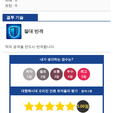
자재 : 0
포탄 : 0
결투 기술
절대 반격
적의 공격을 반드시 반격합니다.
내가 생각하는 점수는?
최악
별로
보통
우수
최고
1점
2점
3점
4점
5점
대항해시대 오리진 인벤 유저들의 평가
참여:
1
명
5.00점