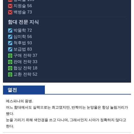
지원술 56
백병술 73
함대 전문 지식
박물학 72
심미학 56
척후법 93
보급법 83
구매 전략 37
판매 전략 33
협상 전략 18
교환 전략 52
열전
에스파냐의 용병.
어느 함대에서도 실력으로는 최고였지만, 반짝이는 눈망울은 항상 놀림거리가
됐다.
눈을 가리기 위해 색안경을 쓰고 다니며, 그래서인지 시야가 정확하지 않다고
한다.