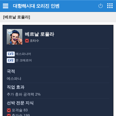
대항해시대 오리진
인벤
[베르날 로욜라]
베르날 로욜라
조타수
LV3
에스파냐어
LV2
몬 크메르어
국적
에스파냐
직업 효과
추가 충파 공격력 2%
선박 전문 지식
포격술 83
충파술 199