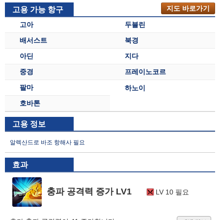
지도 바로가기
고용 가능 항구
고아
두블린
배서스트
북경
아딘
지다
중경
프레이노코르
팔마
하노이
호바톤
고용 정보
알렉산드로 바조 항해사 필요
효과
충파 공격력 증가 LV1
LV 10 필요