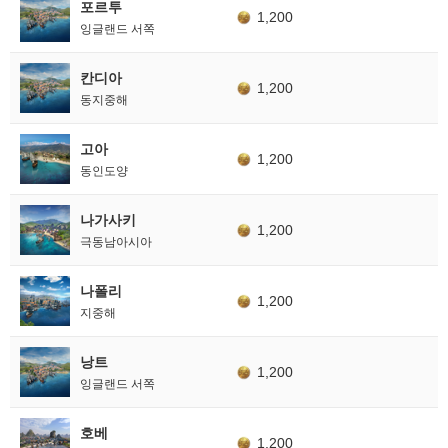
포르투
1,200
잉글랜드 서쪽
칸디아
1,200
동지중해
고아
1,200
동인도양
나가사키
1,200
극동남아시아
나폴리
1,200
지중해
낭트
1,200
잉글랜드 서쪽
호베
1,200