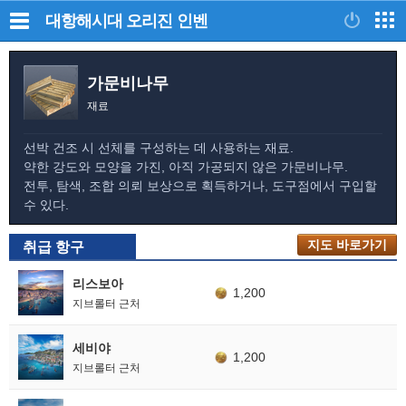
대항해시대 오리진
인벤
가문비나무
재료
선박 건조 시 선체를 구성하는 데 사용하는 재료.
약한 강도와 모양을 가진, 아직 가공되지 않은 가문비나무.
전투, 탐색, 조합 의뢰 보상으로 획득하거나, 도구점에서 구입할
수 있다.
지도 바로가기
취급 항구
리스보아
1,200
지브롤터 근처
세비야
1,200
지브롤터 근처