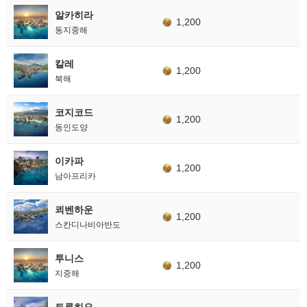
알카히라
1,200
동지중해
칼레
1,200
북해
코지코드
1,200
동인도양
이카파
1,200
남아프리카
쾨벤하운
1,200
스칸디나비아반도
투니스
1,200
지중해
트루히요