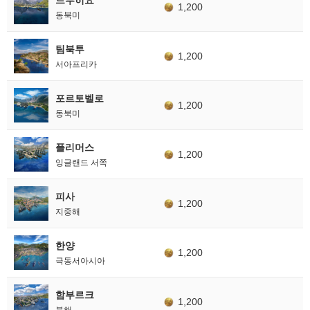
1,200
동북미
팀북투
1,200
서아프리카
포르토벨로
1,200
동북미
플리머스
1,200
잉글랜드 서쪽
피사
1,200
지중해
한양
1,200
극동서아시아
함부르크
1,200
북해