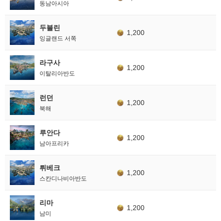
동남아시아
두블린
1,200
잉글랜드 서쪽
라구사
1,200
이탈리아반도
런던
1,200
북해
루안다
1,200
남아프리카
뤼베크
1,200
스칸디나비아반도
리마
1,200
남미