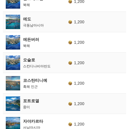
1,200
북해
에도
1,200
극동남아시아
에든버러
1,200
북해
오슬로
1,200
스칸디나비아반도
코스탄티니예
1,200
흑해 인근
포트로열
1,200
중미
자야카르타
1,200
서남아시아