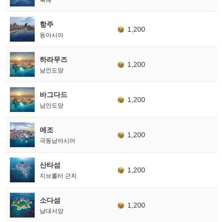
항주
1,200
동아시아
하라무즈
1,200
남인도양
바그다드
1,200
남인도양
에조
1,200
극동남아시아
산타섬
1,200
지브롤터 근처
소다섬
1,200
남대서양