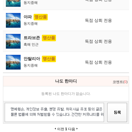
동지중해
야파
명산품
독점 상회 전용
동지중해
트라브존
명산품
독점 상회 전용
흑해 인근
안탈리아
명산품
독점 상회 전용
동지중해
나도 한마디
코멘트(
0
)
등록된 나도 한마디가 없습니다.
이전
1
다음