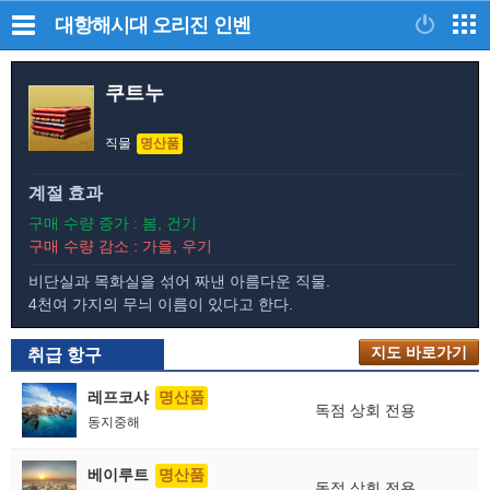
대항해시대 오리진
인벤
쿠트누
직물
명산품
계절 효과
구매 수량 증가 : 봄, 건기
구매 수량 감소 : 가을, 우기
비단실과 목화실을 섞어 짜낸 아름다운 직물.
4천여 가지의 무늬 이름이 있다고 한다.
지도 바로가기
지도 바로가기
취급 항구
레프코샤
명산품
독점 상회 전용
동지중해
베이루트
명산품
독점 상회 전용