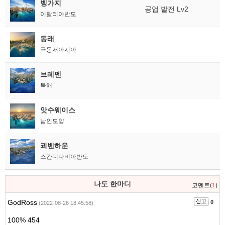
벵가지
공업 발전 Lv2
이탈리아반도
동래
극동서아시아
브레멘
북해
앗수웨이스
남인도양
쾨벤하운
스칸디나비아반도
나도 한마디
코멘트(
1
)
GodRoss
0
(2022-08-26 18:45:58)
100% 454