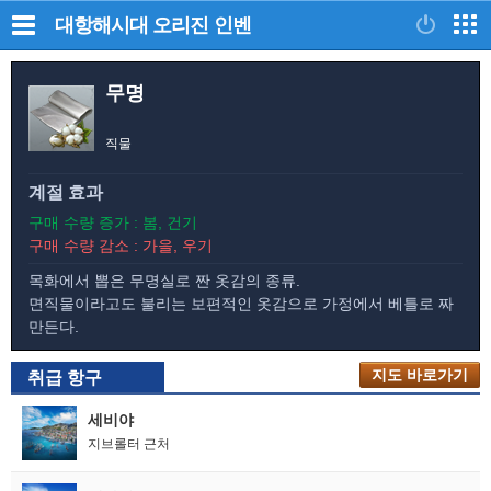
대항해시대 오리진
인벤
무명
직물
계절 효과
구매 수량 증가 : 봄, 건기
구매 수량 감소 : 가을, 우기
목화에서 뽑은 무명실로 짠 옷감의 종류.
면직물이라고도 불리는 보편적인 옷감으로 가정에서 베틀로 짜
만든다.
지도 바로가기
지도 바로가기
취급 항구
세비야
지브롤터 근처