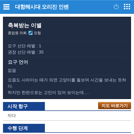
대항해시대 오리진
인벤
축복받는 이별
종업원 의뢰
모험
요구 선단 레벨 : 1
권장 선단 레벨 : 35
요구 언어
없음
요즘도 사라이는 때가 되면 고양이를 돌보며 시간을 보내는 듯하
다.
하지만 한편으로는 고민이 있어 보이는데….
지도 바로가기
시작 항구
지다
수행 단계