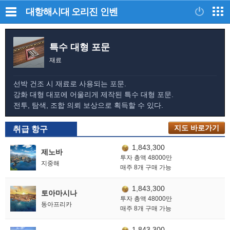
대항해시대 오리진
인벤
특수 대형 포문
재료
선박 건조 시 재료로 사용되는 포문.
강화 대형 대포에 어울리게 제작된 특수 대형 포문.
전투, 탐색, 조합 의뢰 보상으로 획득할 수 있다.
지도 바로가기
취급 항구
1,843,300
제노바
투자 총액 48000만
지중해
매주 8개 구매 가능
1,843,300
토아마시나
투자 총액 48000만
동아프리카
매주 8개 구매 가능
1,843,300