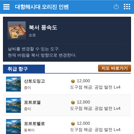
대항해시대 오리진
인벤
북서 풍속도
소모
날씨를 변경할 수 있는 도구.
현재 바람을 북서 방향으로 변경한다.
지도 바로가기
취급 항구
12,000
산토도밍고
도구점 해금: 공업 발전 Lv4
중미
12,000
포트로열
도구점 해금: 공업 발전 Lv4
중미
12,000
포르토벨로
도구점 해금: 공업 발전 Lv4
동북미