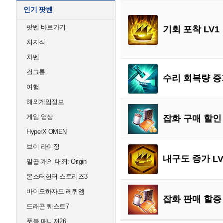
인기 팟벤
팟벤 바로가기
기회 포착 LV1
치지직
차벤
걸그룹
수리 회복량 증가
여행
해외게임정보
게임 영상
잡화 구매 할인 
HyperX OMEN
브이 라이징
내구도 증가 LV
일곱 개의 대죄: Origin
몬스터헌터 스토리즈3
바이오하자드 레퀴엠
잡화 판매 할증 
드래곤 퀘스트7
풋볼 매니저26