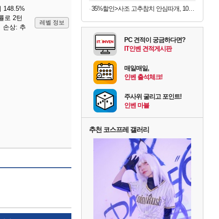
48.5%
35%할인>사조 고추참치 안심따개, 100g, 10개
률로 2턴
레벨 정보
 손상: 추
PC 견적이 궁금하다면?
IT인벤 견적게시판
매일매일,
인벤 출석체크!
주사위 굴리고 포인트!
인벤 마블
추천 코스프레 갤러리