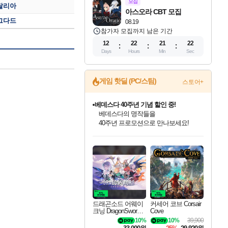
모집
탈리아
아스오라 CBT 모집
그다드
08.19
참가자 모집까지 남은 기간
12
22
21
20
Days
Hours
Min
Sec
게임 핫딜 (PC/스팀)
스토어+
베데스다 40주년 기념 할인 중!
베데스다의 명작들을
40주년 프로모션으로 만나보세요!
드래곤소드: 어웨이크닝 입점!
문명 7 특별 할인!
귀무자: 검의 길 예약 판매 중!
비스트 오브 리인카네이션 정식 출시!
커세어 코브 출시 기념 할인!
더 렐릭 퍼스트 가디언 정식 출시
마블 투혼 파이팅 소울즈 예약 판매 중!
캡콤 프렌차이즈 할인 진행 중!
캡콤 일부 상품 상시 할인
스타워즈 은하계 레이서
로블록스 기프트 카드 공식 입점
스팀으로 만나는 드래곤소드!
조선&고려 DLC 출시 예정
10% 할인과
게임프릭 신작 IP
해적'섬'을 발전시키자!
설화x하드코어 액션!
마블 히어로 총 출동&화려한 격투!
몬헌, 바하 등 인기 IP를
몬헌 와일즈 & 드래곤즈 도그마2
인벤게임즈에서 10% 추가 적립
Robux를 가장 안전하고
네이버혜택과 함께 만나보세요!
50%할인&추가 적립까지!
이니&베니 혜택까지!
네이버 혜택가와 함께 예약하세요!
할인&네이버혜택으로 만나보세요!
네이버페이 혜택과 만나보세요!
네이버 포인트 혜택까지!
할인가에 만나보세요!
일부 에디션 상시 할인!
혜택으로 예약 판매 중
편안하게 충전하세요
드래곤소드 어웨이
커세어 코브 Corsair
크닝 DragonSword A
Cove
wakening
10%
10%
39,900