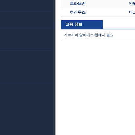
트라브존
안
하라무즈
바
고용 정보
가르시아 알바레스 항해사 필요