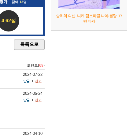
 평가
참여:
13
명
승리의 여신: 니케 팀스파클-나야 블랑: 77
4.62점
번 타자
목록으로
코멘트(
69
)
2024-07-22
답글
신고
2024-05-24
답글
신고
2024-04-10