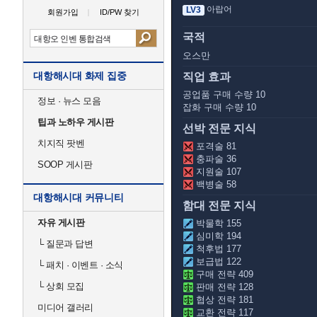
아랍어
LV3
회원가입
ID/PW 찾기
국적
오스만
대항해시대 화제 집중
직업 효과
공업품 구매 수량 10
정보 · 뉴스 모음
잡화 구매 수량 10
팁과 노하우 게시판
선박 전문 지식
치지직 팟벤
포격술 81
충파술 36
SOOP 게시판
지원술 107
백병술 58
대항해시대 커뮤니티
함대 전문 지식
자유 게시판
박물학 155
심미학 194
└
질문과 답변
척후법 177
보급법 122
└
패치 · 이벤트 · 소식
구매 전략 409
└
상회 모집
판매 전략 128
협상 전략 181
미디어 갤러리
교환 전략 117