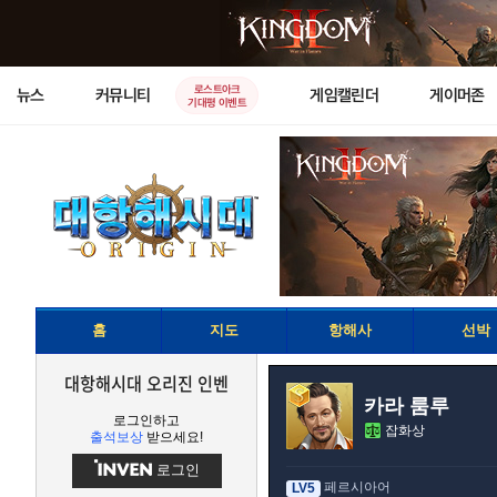
로스트아크
뉴스
커뮤니티
게임캘린더
게이머존
기대평 이벤트
홈
지도
항해사
선박
대항해시대 오리진 인벤
카라 룸루
로그인하고
잡화상
출석보상
받으세요!
로그인
페르시아어
LV5