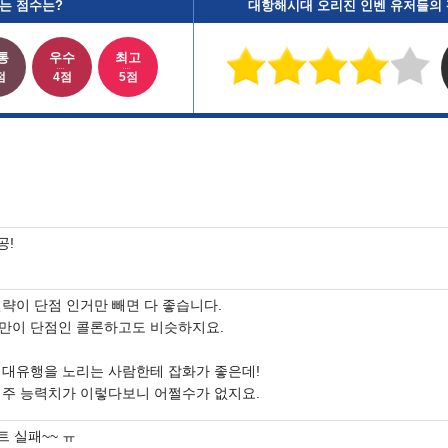
는 점수는?
대항해시대 오리진 인벤 유저들의
통
우수
최고
점
4점
5점
공!
전략이 단점 인거만 빼면 다 좋습니다.
만이 단점인 콜론하고도 비슷하지요.
 대유행을 노리는 사람한테 잡화가 좋은데!
 주 능력치가 이렇다보니 어쩔수가 없지요.
트 실패~~ ㅠ