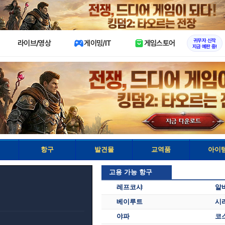
X
귀무자 신작
라이브/영상
게이밍/IT
게임스토어
지금 예판 중!
항구
발견물
교역품
아이
고용 가능 항구
레프코샤
알
베이루트
시
야파
코