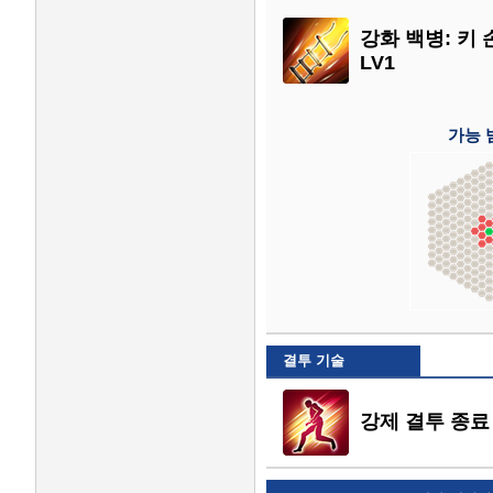
강화 백병: 키 
LV1
가능 
결투 기술
강제 결투 종료