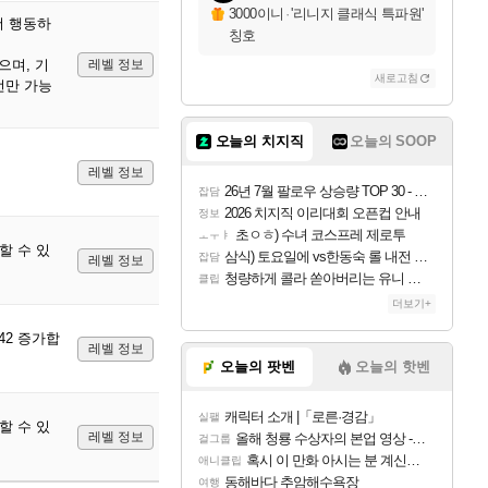
3000이니
·
'리니지 클래식 특파원'
 더 행동하
칭호
으며, 기
레벨 정보
새로고침
번만 가능
오늘의 치지직
오늘의 SOOP
레벨 정보
26년 7월 팔로우 상승량 TOP 30 - 월간 치지직
잡담
2026 치지직 이리대회 오픈컵 안내
정보
초ㅇㅎ) 수녀 코스프레 제로투
ㅗㅜㅑ
할 수 있
삼식) 토요일에 vs한동숙 롤 내전 예정
잡담
레벨 정보
청량하게 콜라 쏟아버리는 유니 ㅋㅋㅋ
클립
더보기+
42 증가합
레벨 정보
오늘의 팟벤
오늘의 핫벤
캐릭터 소개 |「로른·경감」
실팰
할 수 있
레벨 정보
올해 청룡 수상자의 본업 영상 - 스테이씨 윤
걸그룹
혹시 이 만화 아시는 분 계신가요
애니클립
동해바다 추암해수욕장
여행