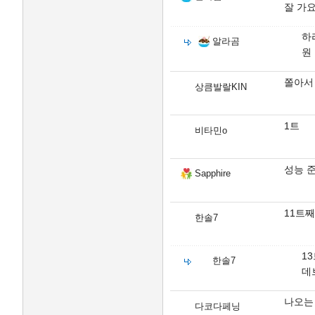
잘 가요
하
알라곰
원
쫄아서
상큼발랄KIN
1트
비타민o
성능 
Sapphire
11트째
한솔7
1
한솔7
데
나오는
다코다페닝