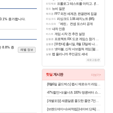
프롤로그 테스트를 마치고.. (feat. 리아)
리밋제로
뉴비 질문
명조
FF7 외전 세계관, 완결편에 집결
해외겜
리싱크드 1.06 패치노트 (8/5)
0.1% 증가합니다.
리싱크드
「에린」 컨셉 포스터 공개
아스오라
내차 인증
차벤
게임 시작 전 추천 설정
비스트
프로젝트 RX 도쿄 게임쇼 참가 결정
섭컬겜
[무한대] 출시일, 8월 13일에 나오나
섭컬겜
8.8% 증
넷마블, 신작 서브컬쳐 게임 [펄 인 블루] 티저 사이트 오픈
섭컬겜
레벨 정보
렙 올리니까 주인공도 세네
실팰
새로고침
핫딜
게시판
더보기+
[8월6일 골드박스] 펩시 제로슈거 라임향, 210ml, 30개
47%할인>쏘울너츠 100% 땅콩버터 스무스, 500g, 2개
[개별포장] 새콤달콤 쫄깃한 쫄면 7인분(면 200g 7봉+소스 50g 7봉)
[브랜드데이+슈퍼적립] [네이버 단독] 셀렉스 프로핏 버라이어티팩(총 8입)