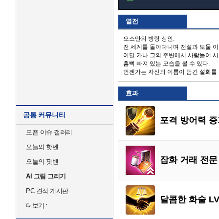
열전
오스만의 방랑 상인.
전 세계를 돌아다니며 전설과 보물 
어딜 가나 그의 주변에서 사람들이 시
흠뻑 빠져 있는 모습을 볼 수 있다.
언젠가는 자신의 이름이 담긴 설화를 
효과
공통 커뮤니티
포격 방어력 증가
오픈 이슈 갤러리
오늘의 핫벤
잡화 거래 전문 
오늘의 팟벤
AI 그림 그리기
PC 견적 게시판
달콤한 화술 LV
더보기