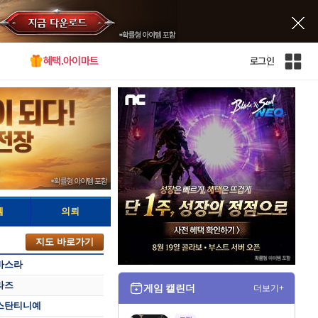
혜택.아이마트
로그인
인
벤
전
체
사
이
트
맵
템
의뢰
지도 바로가기
바스라
라즈
게임 캘린더
더보기+
스탄티니예