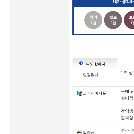
내가 생각하
최악
별로
보
1점
2점
3
나도 한마디
1트 성
할겜없나
구매 
글레시아서폿
심미학
전염병
잡화상
코스 2
알라곰