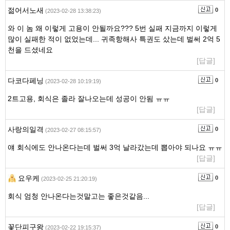
젊어서노새
0
(2023-02-28 13:38:23)
와 이 놈 왜 이렇게 고용이 안될까요??? 5번 실패 지금까지 이렇게
많이 실패한 적이 없었는데... 귀족항해사 특권도 샀는데 벌써 2억 5
천을 드셨네요
[답글]
다코다페닝
0
(2023-02-28 10:19:19)
2트고용, 회식은 졸라 잘나오는데 성공이 안됨 ㅠㅠ
[답글]
사랑의일격
0
(2023-02-27 08:15:57)
얘 회식에도 안나온다는데 벌써 3억 날라갔는데 뽑아야 되나요 ㅠㅠ
[답글]
요우케
0
(2023-02-25 21:20:19)
회식 엄청 안나온다는것말고는 좋은것같음...
[답글]
꽃단피구왕
0
(2023-02-22 19:15:37)