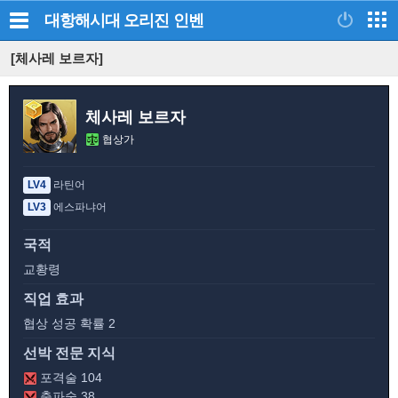
대항해시대 오리진
인벤
[체사레 보르자]
체사레 보르자
협상가
LV4
라틴어
LV3
에스파냐어
국적
교황령
직업 효과
협상 성공 확률 2
선박 전문 지식
포격술 104
충파술 38