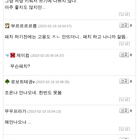
그냥 저냥 키워서 쓰기에 나쁘지 않다.
아주 좋지도 않지만...
[답글]
부르르르르릉
0
(2023-02-19 16:54:57)
패치 하기전에는 고용도 ㅈㄴ 안뜨더니.. 패치 하고 나니까 잘뜸..
[답글]
제이컴
0
(2023-02-20 06:34:37)
무슨패치?
로보트태권v
0
(2023-02-19 16:48:35)
조온나 안나오네. 한번도 못봄
[답글]
무우프라가
0
(2023-02-19 15:04:13)
왜안나오냐 ...
[답글]