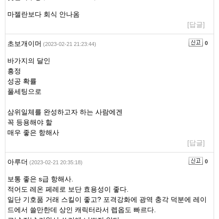
마젤란보다 회식 안나옴
[답글]
초보개이머
0
(2023-02-21 21:23:44)
바가지의 달인
흥정
성공 확률
풀세팅으로
삼위일체를 완성하고자 하는 사람에겐
꼭 등용해야 할
매우 좋은 항해사
[답글]
아루더
0
(2023-02-21 20:35:18)
보통 좋은 s급 항해사.
적어도 레온 페레로 보단 효용성이 좋다.
일단 기호품 거래 스킬이 좋고? 포격강화에 광역 충각 덕분에 레이
드에서 쓸만한데 상인 캐릭터라서 렙옵도 빠르다.