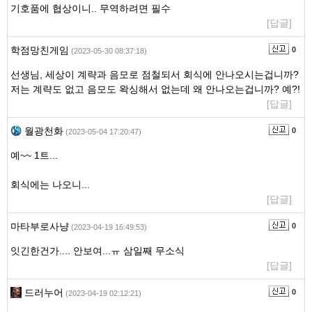
기호품에 협상이니.. 무역하려면 필수
[답글]
학점망친게임
0
(2023-05-30 08:37:18)
선생님, 세상이 계략과 음모로 점철되서 회식에 안나오시는겁니까?
저는 계략도 없고 음모도 왁싱해서 없는데 왜 안나오는겁니까? 예?!
[답글]
월광천화
0
(2023-05-04 17:20:47)
예~~ 1트...
회식에는 나오니...
[답글]
마타부로사냥
0
(2023-04-19 16:49:53)
잇긴한건가.... 안보여...ㅠ 삼일째 무소식
[답글]
드러누어
0
(2023-04-19 02:12:21)