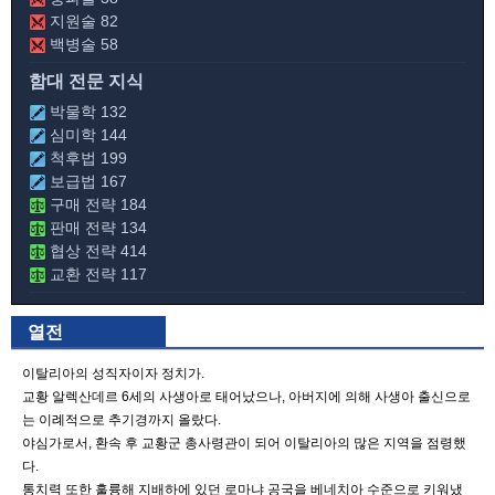
지원술 82
백병술 58
함대 전문 지식
박물학 132
심미학 144
척후법 199
보급법 167
구매 전략 184
판매 전략 134
협상 전략 414
교환 전략 117
열전
이탈리아의 성직자이자 정치가.
교황 알렉산데르 6세의 사생아로 태어났으나, 아버지에 의해 사생아 출신으로
는 이례적으로 추기경까지 올랐다.
야심가로서, 환속 후 교황군 총사령관이 되어 이탈리아의 많은 지역을 점령했
다.
통치력 또한 훌륭해 지배하에 있던 로마냐 공국을 베네치아 수준으로 키워냈