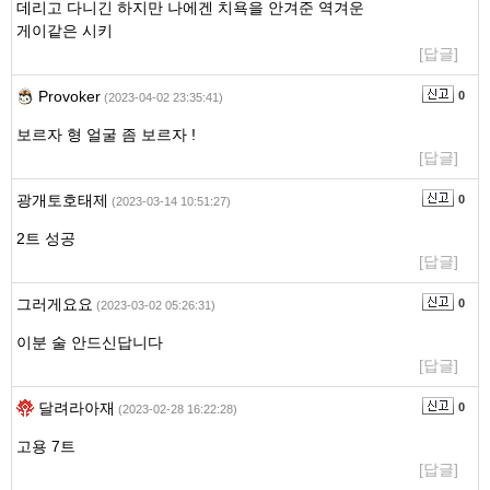
데리고 다니긴 하지만 나에겐 치욕을 안겨준 역겨운
게이같은 시키
[답글]
Provoker
0
(2023-04-02 23:35:41)
보르자 형 얼굴 좀 보르자 !
[답글]
광개토호태제
0
(2023-03-14 10:51:27)
2트 성공
[답글]
그러게요요
0
(2023-03-02 05:26:31)
이분 술 안드신답니다
[답글]
달려라아재
0
(2023-02-28 16:22:28)
고용 7트
[답글]