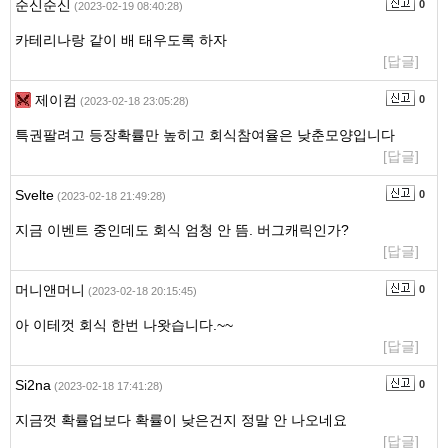
순신순신
0
(2023-02-19 08:40:28)
카테리나랑 같이 배 태우도록 하자
[답글]
제이컴
0
(2023-02-18 23:05:28)
특권팔려고 등장확률만 높히고 회식참여율은 낮춘모양입니다
[답글]
Svelte
0
(2023-02-18 21:49:28)
지금 이벤트 중인데도 회식 엄청 안 뜸. 버그캐릭인가?
[답글]
머니앤머니
0
(2023-02-18 20:15:45)
아 이테껏 회식 한번 나왓습니다.~~
[답글]
Si2na
0
(2023-02-18 17:41:28)
지금껏 확률업보다 확률이 낮은건지 정말 안 나오네요
[답글]