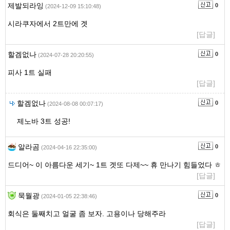
제발되라잉
0
(2024-12-09 15:10:48)
시라쿠자에서 2트만에 겟
[답글]
할겜없나
0
(2024-07-28 20:20:55)
피사 1트 실패
[답글]
할겜없나
0
(2024-08-08 00:07:17)
제노바 3트 성공!
알라곰
0
(2024-04-16 22:35:00)
드디어~ 이 아름다운 세기~ 1트 겟또 다제~~ 휴 만나기 힘들었다 ㅎ
[답글]
묵월광
0
(2024-01-05 22:38:46)
회식은 둘째치고 얼굴 좀 보자. 고용이나 당해주라
[답글]