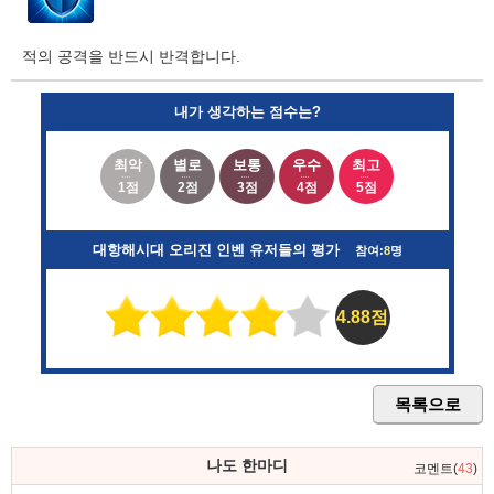
적의 공격을 반드시 반격합니다.
내가 생각하는 점수는?
최악
별로
보통
우수
최고
1점
2점
3점
4점
5점
대항해시대 오리진 인벤 유저들의 평가
참여:
8
명
4.88점
목록으로
나도 한마디
코멘트(
43
)