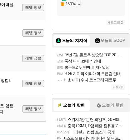
1500이니
 방어력을
레벨 정보
새로고침
레벨 정보
오늘의 치지직
오늘의 SOOP
26년 7월 팔로우 상승량 TOP 30 - 월간 치지직
잡담
레벨 정보
룩삼 니니 초대석 안내
정보
봉누도2 두 번째 티저 - 일상
클립
2026 치지직 이리대회 오픈컵 안내
정보
초ㅇㅎ) 수녀 코스프레 제로투
 예방합니
ㅗㅜㅑ
레벨 정보
더보기+
오늘의 팟벤
오늘의 핫벤
률로 잃은
레벨 정보
다.
스위치2판 ‘몬헌 와일즈’, 30~40fps 목표 추정
해외겜
중국 CXMT, D램 매출 점유율 7%…글로벌 4위로 부상
해외겜
「에린」 컨셉 포스터 공개
아스오라
비스트 오브 리인카네이션 오픈 트레일러
PV