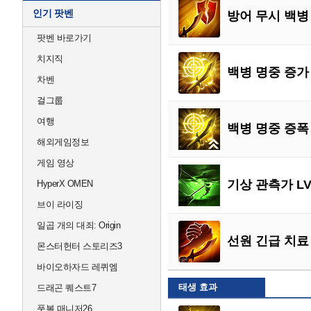
인기 팟벤
방어 무시 백병 
팟벤 바로가기
치지직
백병 명중 증가 
차벤
걸그룹
여행
백병 명중 증폭 
해외게임정보
게임 영상
기상 관측가 LV
HyperX OMEN
브이 라이징
일곱 개의 대죄: Origin
선원 긴급 치료 
몬스터헌터 스토리즈3
바이오하자드 레퀴엠
태생 효과
드래곤 퀘스트7
풋볼 매니저26