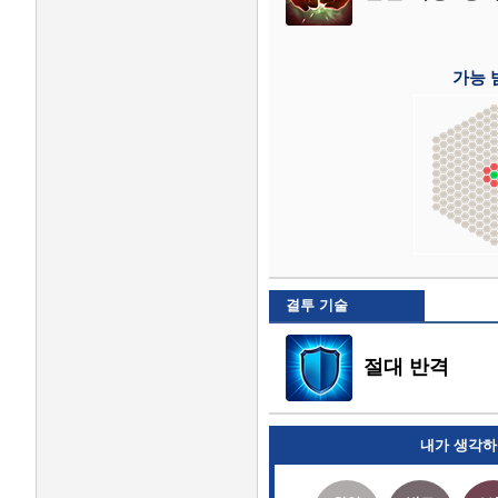
가능 
결투 기술
절대 반격
내가 생각하