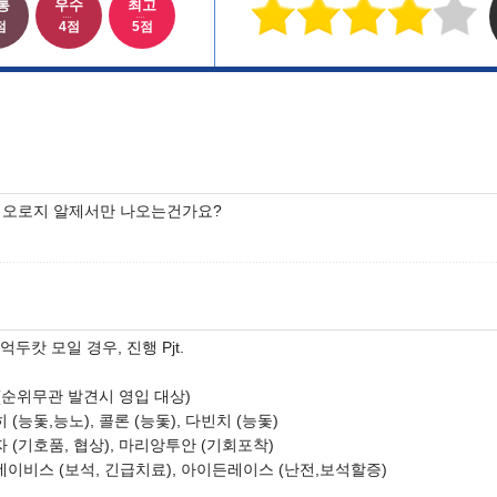
통
우수
최고
점
4점
5점
 오로지 알제서만 나오는건가요?
5억두캇 모일 경우, 진행 Pjt.
(순위무관 발견시 영입 대상)
히 (능돛,능노), 콜론 (능돛), 다빈치 (능돛)
자 (기호품, 협상), 마리앙투안 (기회포착)
데이비스 (보석, 긴급치료), 아이든레이스 (난전,보석할증)