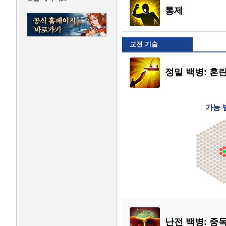
통제
교전 기술
정밀 백병: 혼란
가능 
난전 백병: 중독