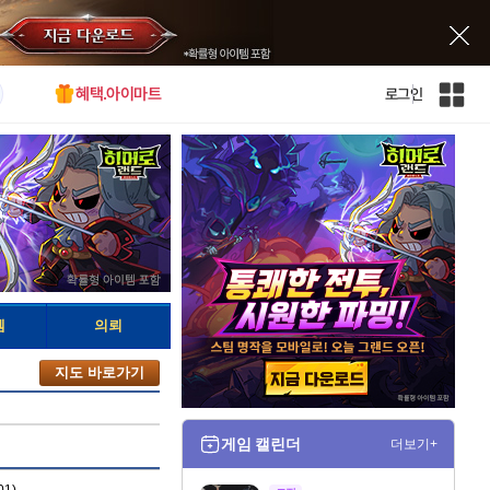
혜택.아이마트
로그인
인
벤
전
체
사
이
트
맵
템
의뢰
지도 바로가기
게임 캘린더
더보기+