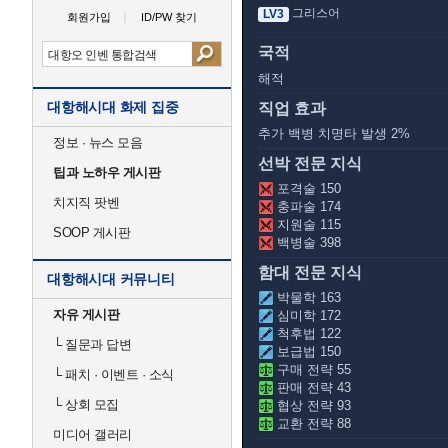
그리스어
LV3
회원가입
ID/PW 찾기
국적
해적
대항해시대 화제 집중
직업 효과
추가 백병 치명타 발생 2%
정보 · 뉴스 모음
선박 전문 지식
팁과 노하우 게시판
포격술 150
치지직 팟벤
충파술 174
지원술 115
SOOP 게시판
백병술 398
함대 전문 지식
대항해시대 커뮤니티
박물학 163
자유 게시판
심미학 172
척후법 122
└
질문과 답변
보급법 150
구매 전략 55
└
패치 · 이벤트 · 소식
판매 전략 43
└
상회 모집
협상 전략 93
교환 전략 88
미디어 갤러리