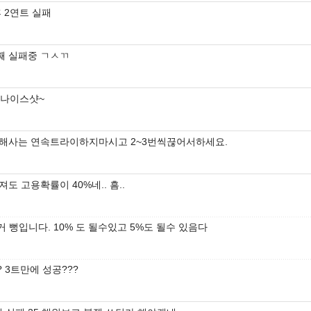
 2연트 실패
트째 실패중 ㄱㅅㄲ
 나이스샷~
해사는 연속트라이하지마시고 2~3번씩끊어서하세요.
도 고용확률이 40%네.. 흠..
거 뻥입니다. 10% 도 될수있고 5%도 될수 있음다
? 3트만에 성공???