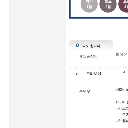
최악
별로
보
1점
2점
3
나도 한마디
회식은
케일슨상님
네
구리보이
0825 
수우우
1티어 
- 키르
- 보르
- 하웰