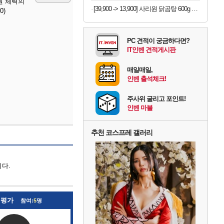
원 체력의
[39,900 -> 13,900] 사리원 닭곰탕 600g x 4팩
0)
PC 견적이 궁금하다면?
IT인벤 견적게시판
매일매일,
인벤 출석체크!
주사위 굴리고 포인트!
인벤 마블
추천 코스프레 갤러리
다.
 평가
참여:
5
명