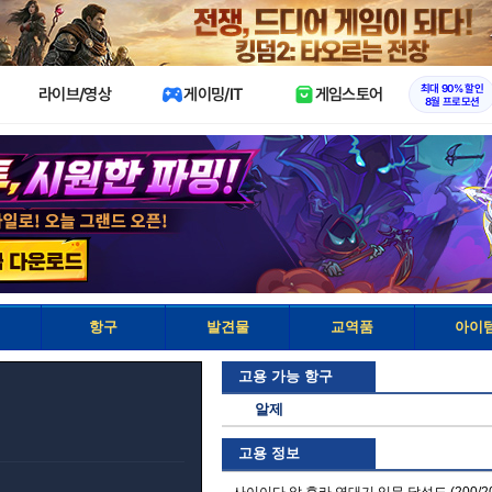
X
최대 90% 할인
라이브/영상
게이밍/IT
게임스토어
8월 프로모션
항구
발견물
교역품
아이
고용 가능 항구
알제
고용 정보