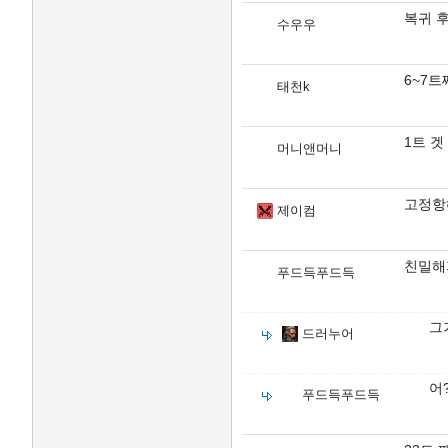
복귀 후
수우우
6~7
태천k
1트 겟
머니앤머니
고정항
제이컴
친밀해져
푸드득푸드득
그
드러누어
어
푸드득푸드득