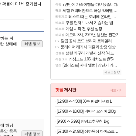
존 확률이 0.1% 증가합니
7년만에 가족여행을 다녀왔습니다.
여행
체험 캐릭터만으로 허상 40레벨 하이와티아 5분 컷!｜에이메스·린네·모니에 명함
명조
테스트 때는 로비에 온라인 기능이 있는데
리밋제로
쿠를 먼저 보내서 기습하는 법
비스트
게임 시작 전 추천 설정
비스트
메모리 3사, 2027년 생산분 완판?
해외겜
당하는 피
탈콥 공식 코드 브리치 트레일러
PV
혼란 상태에
레벨 정보
툼레이더 레가시 퍼즐과 함정 영상
PV
섬란 카구라 개발사 신작 [시노비 넥서스] 연내 출시 예정
섭컬겜
리싱크드 1.06 패치노트 (8/5)
리싱크드
[일러스트] 자매 앨범 | 장난기 가득한 오후의 공원 (리메이크판)
명조
새로고침
핫딜
게시판
더보기+
[12,900 -> 4,500] 30수 반팔티셔츠 L
[17,900 -> 10,600] 맥반석 오징어 200g
[9,900 -> 5,990] 양념고추무침 1kg
%에 해당
 동안 중독
[57,100 -> 24,900] 상하목장 아이스크림 8개 (초코+프로즌그릭요거트+바이오요거트파르페)
레벨 정보