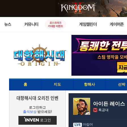
로스트아크
뉴스
커뮤니티
게임캘린더
게이머존
기대평 이벤트
홈
지도
항해사
선박
대항해시대 오리진 인벤
아이든 레이스
로그인하고
특공대
출석보상
받으세요!
로그인
아랍어
LV4