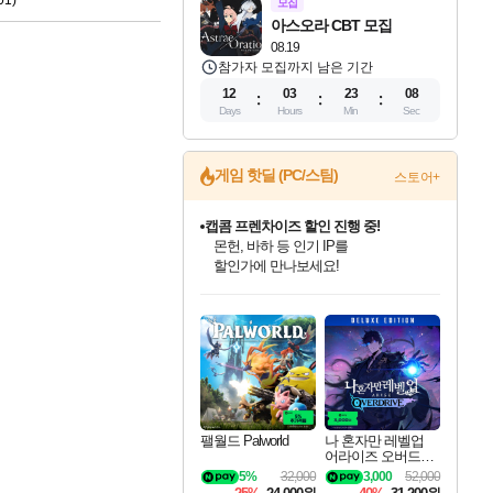
1)
모집
아스오라 CBT 모집
08.19
참가자 모집까지 남은 기간
12
03
23
07
Days
Hours
Min
Sec
게임 핫딜 (PC/스팀)
스토어+
캡콤 프렌차이즈 할인 진행 중!
몬헌, 바하 등 인기 IP를
할인가에 만나보세요!
인벤게임즈 8월 특별 할인!
드래곤소드: 어웨이크닝 입점!
문명 7 특별 할인!
귀무자: 검의 길 예약 판매 중!
비스트 오브 리인카네이션 정식 출시!
커세어 코브 출시 기념 할인!
더 렐릭 퍼스트 가디언 정식 출시
베데스다 40주년 기념 할인 중!
마블 투혼 파이팅 소울즈 예약 판매 중!
캡콤 일부 상품 상시 할인
스타워즈 은하계 레이서
로블록스 기프트 카드 공식 입점
인기 퍼블리셔 모음!
스팀으로 만나는 드래곤소드!
조선&고려 DLC 출시 예정
10% 할인과
게임프릭 신작 IP
해적'섬'을 발전시키자!
설화x하드코어 액션!
베데스다의 명작들을
마블 히어로 총 출동&화려한 격투!
몬헌 와일즈 & 드래곤즈 도그마2
인벤게임즈에서 10% 추가 적립
Robux를 가장 안전하고
최대 90% 할인가를 만나보세요!
네이버혜택과 함께 만나보세요!
50%할인&추가 적립까지!
이니&베니 혜택까지!
네이버 혜택가와 함께 예약하세요!
할인&네이버혜택으로 만나보세요!
네이버페이 혜택과 만나보세요!
40주년 프로모션으로 만나보세요!
네이버 포인트 혜택까지!
일부 에디션 상시 할인!
혜택으로 예약 판매 중
편안하게 충전하세요
팰월드 Palworld
나 혼자만 레벨업
어라이즈 오버드라
이브 디럭스 에디션
5%
32,000
3,000
52,000
Solo Leveling Arise