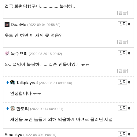
결국 화형당했구나................불쌍해..
[답글]
DearMe
0
(2022-09-04 20:58:39)
옷토 안 하면 이 새끼 못 먹음?
[답글]
독수으리
0
(2022-08-30 15:29:42)
와.. 설명이 불쌍하네... 실존 인물이였네 ㅠㅠ
[답글]
Talkplayeat
0
(2022-08-31 09:15:50)
인정합니다 ㅜㅜ
깐도리
0
(2022-09-14 00:09:21)
재산을 노린 놈들에 의해 억울하게 마녀로 몰리던 시절
Smackyu
0
(2022-08-30 01:04:04)