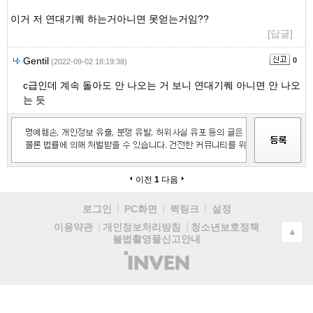
이거 저 연대기퀘 하는거아니면 못얻는거임??
[답글]
Gentil
0
(2022-09-02 18:19:38)
c급인데 계속 돌아도 안 나오는 거 보니 연대기퀘 아니면 안 나오
는 듯
이전
1
다음
로그인
PC화면
퀵링크
설정
청소년보호정책
이용약관
개인정보처리방침
▲
불법촬영물신고안내
(주)
인
벤