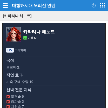
대항해시대 오리진
인벤
[카타리나 헤노트]
카타리나 헤노트
가축상
LV2
도이치어
국적
프로이센
직업 효과
가축 구매 수량 10
선박 전문 지식
포격술 5
충파술 3
지원술 7