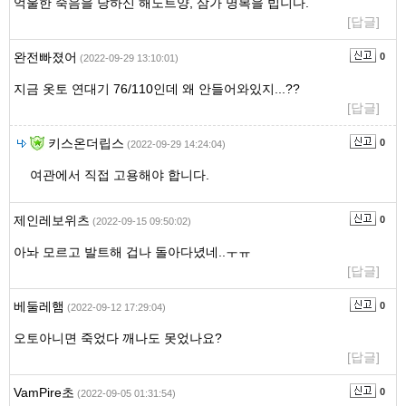
억울한 죽음을 당하신 해노트양, 삼가 명복을 빕니다.
[답글]
완전빠졌어
0
(2022-09-29 13:10:01)
지금 옷토 연대기 76/110인데 왜 안들어와있지...??
[답글]
키스온더립스
0
(2022-09-29 14:24:04)
여관에서 직접 고용해야 합니다.
제인레보위츠
0
(2022-09-15 09:50:02)
아놔 모르고 발트해 겁나 돌아다녔네..ㅜㅠ
[답글]
베둘레햄
0
(2022-09-12 17:29:04)
오토아니면 죽었다 깨나도 못었나요?
[답글]
VamPire초
0
(2022-09-05 01:31:54)