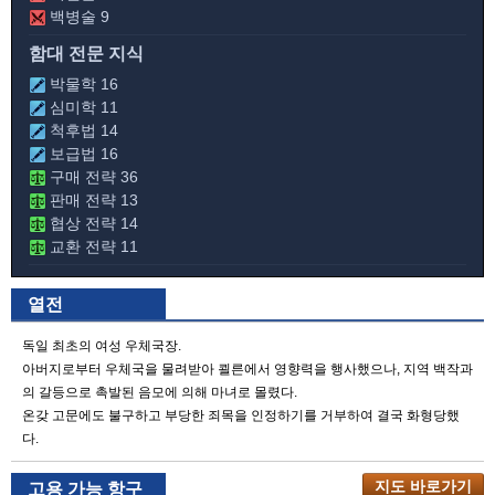
백병술 9
함대 전문 지식
박물학 16
심미학 11
척후법 14
보급법 16
구매 전략 36
판매 전략 13
협상 전략 14
교환 전략 11
열전
독일 최초의 여성 우체국장.
아버지로부터 우체국을 물려받아 쾰른에서 영향력을 행사했으나, 지역 백작과
의 갈등으로 촉발된 음모에 의해 마녀로 몰렸다.
온갖 고문에도 불구하고 부당한 죄목을 인정하기를 거부하여 결국 화형당했
다.
지도 바로가기
고용 가능 항구