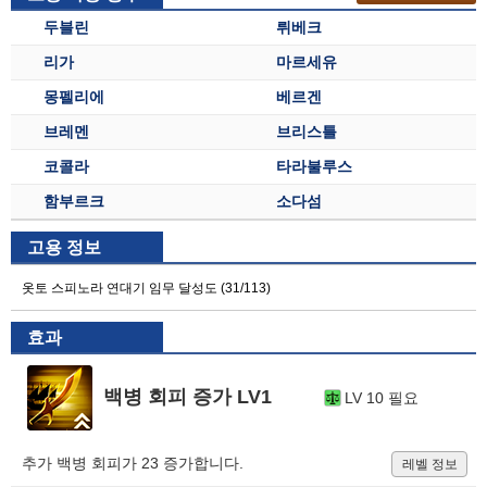
두블린
뤼베크
리가
마르세유
몽펠리에
베르겐
브레멘
브리스틀
코콜라
타라불루스
함부르크
소다섬
고용 정보
옷토 스피노라 연대기 임무 달성도 (31/113)
효과
백병 회피 증가 LV1
LV 10 필요
추가 백병 회피가 23 증가합니다.
레벨 정보