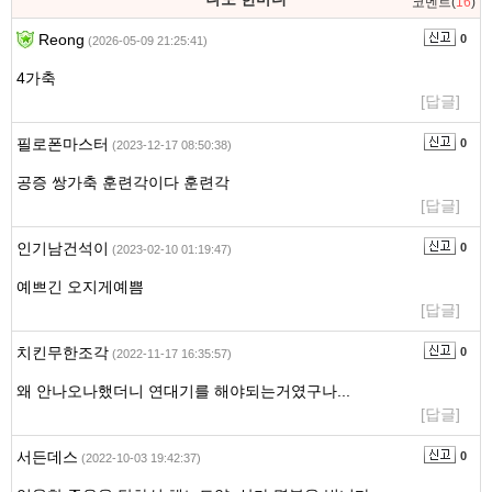
코멘트(
16
)
Reong
0
(2026-05-09 21:25:41)
4가축
[답글]
필로폰마스터
0
(2023-12-17 08:50:38)
공증 쌍가축 훈련각이다 훈련각
[답글]
인기남건석이
0
(2023-02-10 01:19:47)
예쁘긴 오지게예쁨
[답글]
치킨무한조각
0
(2022-11-17 16:35:57)
왜 안나오나했더니 연대기를 해야되는거였구나...
[답글]
서든데스
0
(2022-10-03 19:42:37)