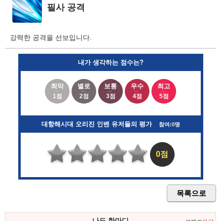
필사 공격
강력한 공격을 선보입니다.
내가 생각하는 점수는?
최악
별로
보통
우수
최고
1점
2점
3점
4점
5점
대항해시대 오리진 인벤 유저들의 평가
참여:
0
명
0점
목록으로
나도 한마디