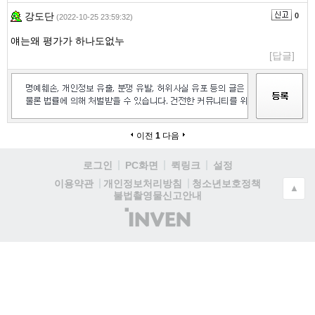
강도단
0
(2022-10-25 23:59:32)
얘는왜 평가가 하나도없누
[답글]
이전
1
다음
로그인
PC화면
퀵링크
설정
청소년보호정책
이용약관
개인정보처리방침
▲
불법촬영물신고안내
(주)
인
벤