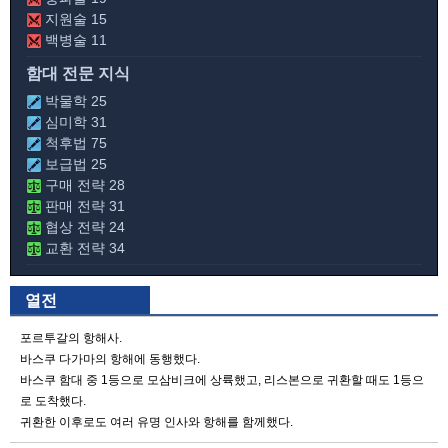
지원술 15
백병술 11
함대 전문 지식
박물학 25
심미학 31
척후법 75
보급법 25
구매 전략 28
판매 전략 31
협상 전략 24
교환 전략 34
열전
포르투갈의 항해사.
바스쿠 다가마의 항해에 동행했다.
바스쿠 함대 중 1등으로 모삼비크에 상륙했고, 리스본으로 귀환할 때도 1등으
로 도착했다.
귀환한 이후로도 여러 유명 인사와 항해를 함께했다.