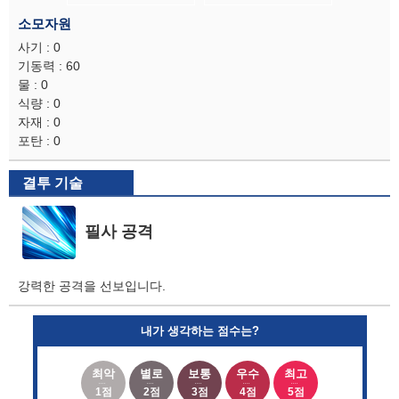
소모자원
사기 : 0
기동력 : 60
물 : 0
식량 : 0
자재 : 0
포탄 : 0
결투 기술
필사 공격
강력한 공격을 선보입니다.
내가 생각하는 점수는?
최악
별로
보통
우수
최고
1점
2점
3점
4점
5점