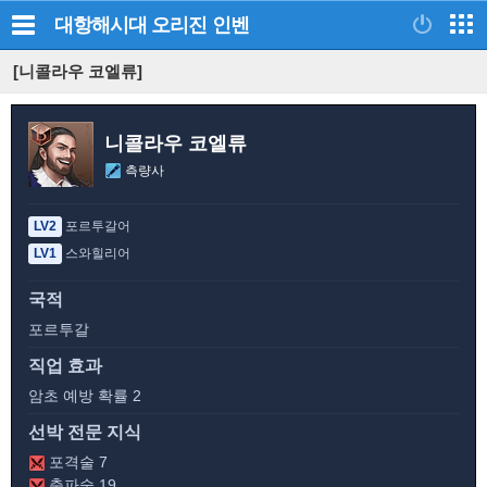
대항해시대 오리진
인벤
[니콜라우 코엘류]
니콜라우 코엘류
측량사
LV2
포르투갈어
LV1
스와힐리어
국적
포르투갈
직업 효과
암초 예방 확률 2
선박 전문 지식
포격술 7
충파술 19