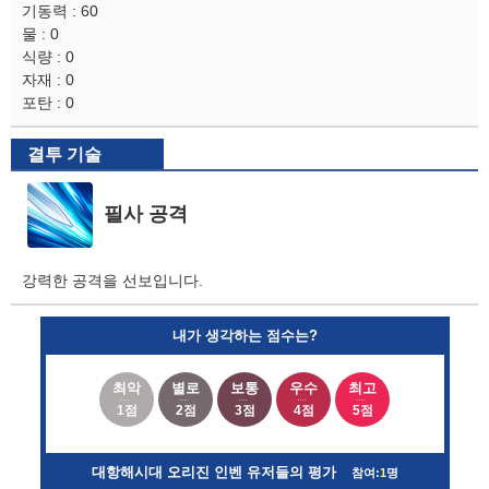
기동력 : 60
물 : 0
식량 : 0
자재 : 0
포탄 : 0
결투 기술
필사 공격
강력한 공격을 선보입니다.
내가 생각하는 점수는?
최악
별로
보통
우수
최고
1점
2점
3점
4점
5점
대항해시대 오리진 인벤 유저들의 평가
참여:
1
명