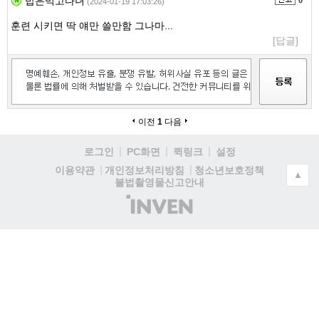
밥은먹고다녀
0
(2024-01-19 17:03:26)
훈련 시키면 딱 얘만 쓸만함 그나마...
[답글]
이전
1
다음
로그인
PC화면
퀵링크
설정
청소년보호정책
이용약관
개인정보처리방침
▲
불법촬영물신고안내
(주)
인
벤