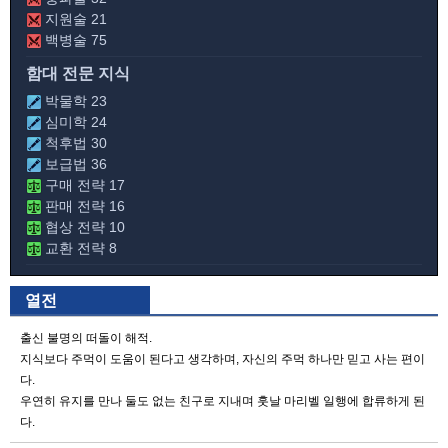
지원술 21
백병술 75
함대 전문 지식
박물학 23
심미학 24
척후법 30
보급법 36
구매 전략 17
판매 전략 16
협상 전략 10
교환 전략 8
열전
출신 불명의 떠돌이 해적.
지식보다 주먹이 도움이 된다고 생각하며, 자신의 주먹 하나만 믿고 사는 편이
다.
우연히 유지를 만나 둘도 없는 친구로 지내며 훗날 마리벨 일행에 합류하게 된
다.