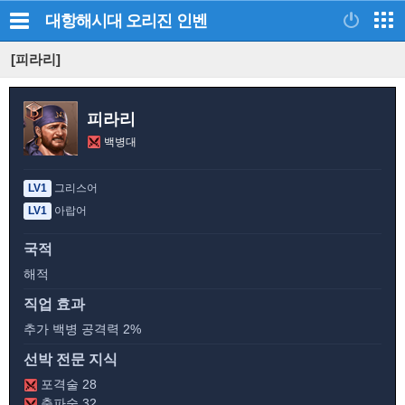
대항해시대 오리진
인벤
[피라리]
피라리
백병대
LV1
그리스어
LV1
아랍어
국적
해적
직업 효과
추가 백병 공격력 2%
선박 전문 지식
포격술 28
충파술 32