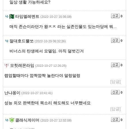
일상 생활 가능하세요?
타임엘레멘트
0
(2022-10-27 16:36:08)
매직 존슨이라던가 왕ㅈㅈ 라는 실존인물도 있는마당에 뭐...
절대호드뿔쏘
0
(2022-10-29 06:32:36)
비너스의 탄생에서 모델임. 아직 덜벗긴거
모힛레몬라임
0
(2022-10-27 12:26:25)
랩업할때마다 깜짝깜짝 놀란다야 덜렁덜렁
[답글]
냔냐옹이
0
(2022-10-27 10:41:41)
성능 외모 완벽한데 목소리 해도해도 너무했네요
[답글]
클래식게이머
0
(2022-10-27 12:32:08)