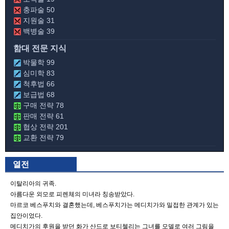
충파술 50
지원술 31
백병술 39
함대 전문 지식
박물학 99
심미학 83
척후법 66
보급법 68
구매 전략 78
판매 전략 61
협상 전략 201
교환 전략 79
열전
이탈리아의 귀족.
아름다운 외모로 피렌체의 미녀라 칭송받았다.
마르코 베스푸치와 결혼했는데, 베스푸치가는 메디치가와 밀접한 관계가 있는
집안이었다.
메디치가의 후원을 받던 화가 산드로 보티첼리는 그녀를 모델로 여러 그림을