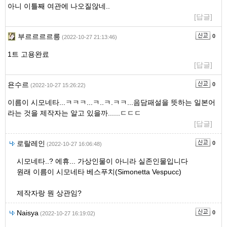
아니 이틀째 여관에 나오질않네..
[답글]
부르르르르릉
0
(2022-10-27 21:13:46)
1트 고용완료
[답글]
욘수르
0
(2022-10-27 15:26:22)
이름이 시모네타...ㅋㅋㅋ...ㅋ..ㅋ.ㅋㅋ...음담패설을 뜻하는 일본어
라는 것을 제작자는 알고 있을까......ㄷㄷㄷ
[답글]
로랄레인
0
(2022-10-27 16:06:48)
시모네타..? 에휴... 가상인물이 아니라 실존인물입니다
원래 이름이 시모네타 베스푸치(Simonetta Vespucc)
제작자랑 뭔 상관임?
Naisya
0
(2022-10-27 16:19:02)