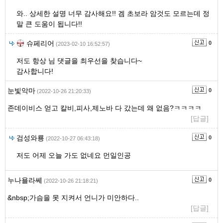
와.. 상세한 설명 너무 감사해요!! 겜 초보라 암것도 모르는데 정
말 큰 도움이 됩니다!!
슈페리어
0
(2023-02-10 16:52:57)
저도 항상 님 댓글을 최우선을 찾습니다~
감사합니다!
눈빛악마
0
(2022-10-26 21:20:33)
존데이비스 얻고 칼비,피사,제노바 다 갔는데 왜 없음?ㅋㅋㅋㅋ
[답글]
검성와룡
0
(2022-10-27 06:43:18)
저도 어제 오늘 가도 없네요 먼일인공
누나욜라쎄
0
(2022-10-26 21:18:21)
&nbsp;가슴을 못 지켜서 언니가 미안하다..
[답글]