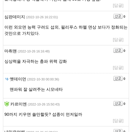
[답글]
심판데미지
0
(2022-10-26 16:22:01)
이런 외모면 능력 구려도 섭외, 필리푸스 하멜 면상 보다가 정화되는
것만으로 가치있다.
[답글]
마취맨
0
(2022-10-26 16:16:48)
싱상력을 자극하는 충파 위력 강화
[답글]
옛데이먼
0
(2022-10-30 00:00:36)
맨파워 잘 살려주는 시모네타
카르미엔
0
(2022-10-26 15:50:43)
90까지 키우면 쓸만할듯? 섭종이 먼저일까
[답글]
0