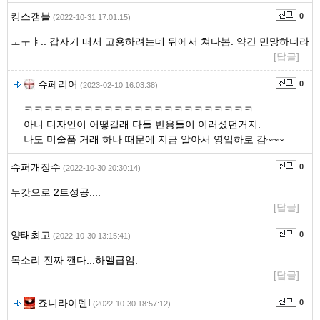
킹스갬블
0
(2022-10-31 17:01:15)
ㅗㅜㅑ.. 갑자기 떠서 고용하려는데 뒤에서 쳐다봄. 약간 민망하더라
[답글]
슈페리어
0
(2023-02-10 16:03:38)
ㅋㅋㅋㅋㅋㅋㅋㅋㅋㅋㅋㅋㅋㅋㅋㅋㅋㅋㅋㅋㅋㅋㅋ
아니 디자인이 어떻길래 다들 반응들이 이러셨던거지.
나도 미술품 거래 하나 때문에 지금 알아서 영입하로 감~~~
슈퍼개장수
0
(2022-10-30 20:30:14)
두캇으로 2트성공....
[답글]
양태최고
0
(2022-10-30 13:15:41)
목소리 진짜 깬다...하멜급임.
[답글]
죠니라이덴I
0
(2022-10-30 18:57:12)