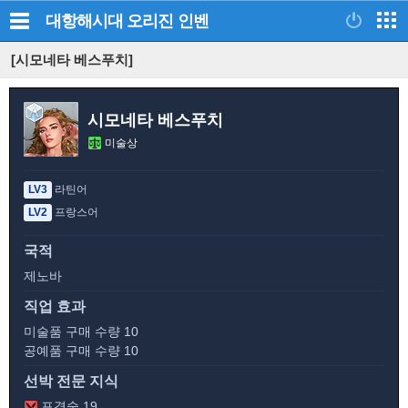
대항해시대 오리진
인벤
[시모네타 베스푸치]
시모네타 베스푸치
미술상
LV3
라틴어
LV2
프랑스어
국적
제노바
직업 효과
미술품 구매 수량 10
공예품 구매 수량 10
선박 전문 지식
포격술 19