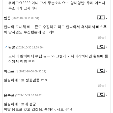
뭐라고요???? 아니 그게 무슨소리요~~ 양태양반. 우리 이쁘니
목소리가 고자라니!!!!
탄쿤
0
(2022-10-30 11:09:34)
안나와 도대체 왜!!! 존도 수집하고 하도 안나와서 혹시해서 베스푸
치 남자넘도 수집했는데 쩝...왜!!
[답글]
탄쿤
0
(2022-10-30 12:39:36)
드디어 칼비에서 수집 ㅠㅠ 와 그렇게 기다리게하더만 원트에 들
어와서 이쁨 ㅋㅋ
아스프리
0
(2022-10-30 09:33:29)
깔끔하게 1트 성공임둥 ㅎㅎ
[답글]
욘수르
0
(2022-10-29 16:16:42)
깔끔하게 1트에 성공.
룩딸 용도로 갖고 있겠음. 흥해라, 시모네타!