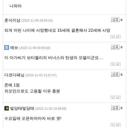
나와라
춘식이삼
0
(2022-11-09 18:34:14)
되게 어린 나이에 사망했네요 15세에 결혼해서 22세에 사망
[답글]
애브
0
(2022-11-06 00:06:02)
이 아가씨가 보티첼리의 비너스의 탄생의 모델이군요....
[답글]
다코다페닝
0
(2022-11-02 13:57:47)
존예 1등
외모만으로도 고용할 이유 충분
[답글]
빛당태빛당태
0
(2022-11-02 13:49:59)
수요일에 오픈하자마자 바로 겟!
[답글]