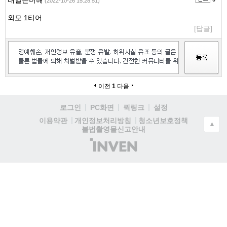
내일은머해
(2022-10-26 15:28:51)
외모 1티어
[답글]
이전
1
다음
로그인
PC화면
퀵링크
설정
청소년보호정책
이용약관
개인정보처리방침
▲
불법촬영물신고안내
(주)
인
벤