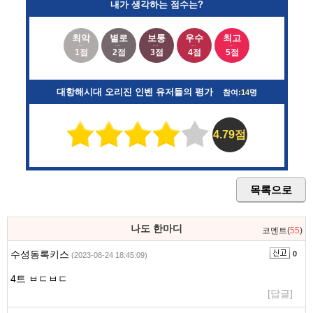
내가 생각하는 점수는?
최악
별로
보통
우수
최고
1점
2점
3점
4점
5점
대항해시대 오리진 인벤 유저들의 평가
참여:
14
명
4.79점
목록으로
나도 한마디
코멘트(
55
)
수성동록키스
0
(2023-08-24 18:45:09)
4트 ㅂㄷㅂㄷ
[답글]