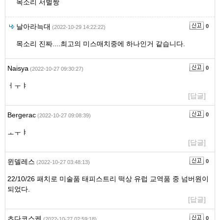
목소리 서벌짱
날아라늑대
0
(2022-10-29 14:22:22)
목소리 진짜....최고의 미스매치중에 하나인거 같습니다.
Naisya
0
(2022-10-27 09:30:27)
ㅓㅜㅑ
[답글]
Bergerac
0
(2022-10-27 09:08:39)
ㅗㅜㅑ
[답글]
윈델레스
0
(2022-10-27 03:48:13)
22/10/26 패치로 미술품 태피스트리 떡상 유럽 교역품 중 넘버원이
되었다.
[답글]
츠다코스케
0
(2022-10-27 02:59:18)