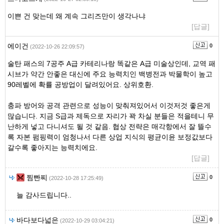
이쁜 건 맞는데 왜 계속 그리즈만이 생각나냐
[답글]
에이건
0
(2022-10-26 22:09:57)
술탄 패스의 7공주 A급 카테리나랑 똑같은 A급 미술상인데, 교역 패
시브가 약간 안좋은 대신에 주요 능력치인 백병전과 박물학이 높고
90레벨에 확률 공방업이 달려있어요. 상위호환.
충파 방어와 공격 관련으로 성능이 맞춰져있어서 이것저것 좋은게
많습니다. 지금 S급과 제독으로 자리가 꽉 차실 분들은 적을테니 무
난하게 넣고 다니셔도 될 것 같음. 협상 전략은 매각항에서 잘 뜰수
록 자본 펌핑력이 엄청나서 다른 상업 지식의 평균이윤 보정값보다
갈수록 좋아지는 능력치에요.
[답글]
찜빤찌
0
(2022-10-28 17:25:49)
늘 감사드립니다..
바다보다넓은
0
(2022-10-29 03:04:21)