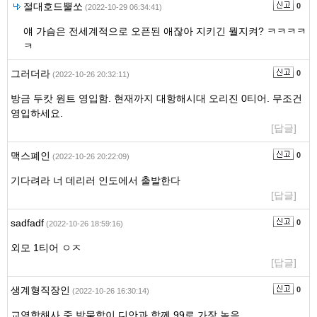
절대호드뿔쏘
0
(2022-10-29 06:34:41)
얘 가슴은 전세계적으로 오픈된 애잖아 지키긴 뭘지켜? ㅋㅋㅋㅋ
ㅋ
그러더라
0
(2022-10-26 20:32:11)
방금 두캇 원트 영입함. 현재까지 대항해시대 오리진 0티어. 무조건
영입하세요.
[답글]
맥스폐인
0
(2022-10-26 20:22:09)
기다려라 너 데리러 인도에서 출발한다
[답글]
sadfadf
0
(2022-10-26 18:59:16)
외모 1티어 ㅇㅈ
[답글]
생계형직장인
0
(2022-10-26 16:30:14)
교역항해사 중 박물학이 디안과 함께 99로 가장 높음.