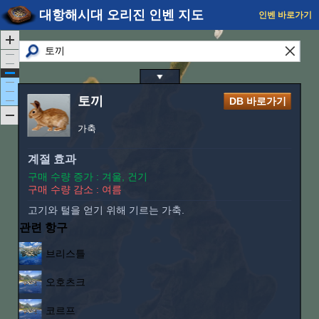
대항해시대 오리진 인벤 지도
인벤 바로가기
토끼
DB 바로가기
가축
계절 효과
구매 수량 증가 : 겨울, 건기
구매 수량 감소 : 여름
고기와 털을 얻기 위해 기르는 가축.
관련 항구
브리스틀
오호츠크
코르프