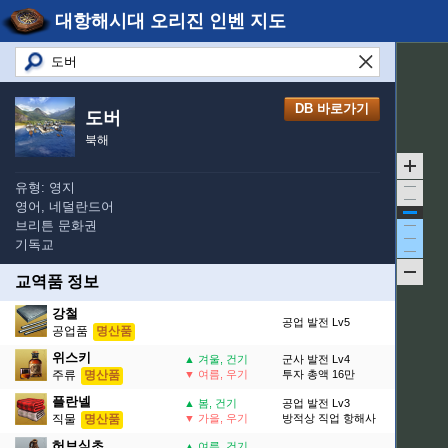
대항해시대 오리진 인벤 지도
DB 바로가기
도버
북해
유형: 영지
영어, 네덜란드어
브리튼 문화권
기독교
교역품 정보
강철
공업 발전 Lv5
공업품
명산품
위스키
▲ 겨울, 건기
군사 발전 Lv4
주류
명산품
▼ 여름, 우기
투자 총액 16만
플란넬
▲ 봄, 건기
공업 발전 Lv3
직물
명산품
▼ 가을, 우기
방적상 직업 항해사
허브식초
▲ 여름, 건기