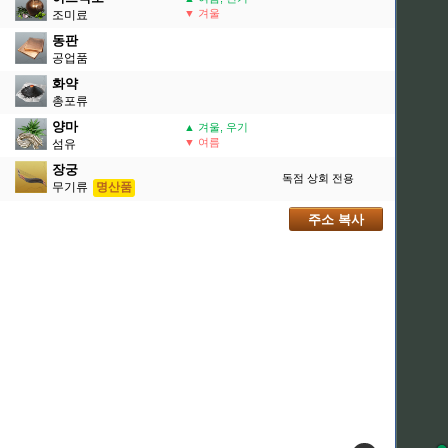
▼ 겨울
조미료
동판
공업품
화약
총포류
양마
▲ 겨울, 우기
▼ 여름
섬유
장궁
독점 상회 전용
무기류
명산품
주소 복사