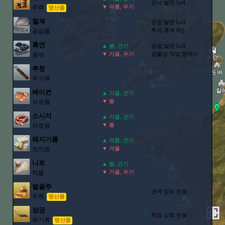
군사 발전 Lv4
▼ 여름, 우기
주류
명산품
철재
공업 발전 Lv3
투자 총액 8만
공업품
흑연
▲ 봄, 건기
공업 발전 Lv3
▼ 가을, 우기
광물상 직업 항해사
광석
투창
무기류
베이컨
▲ 가을, 건기
▼ 봄
식료품
소시지
▲ 가을, 건기
▼ 봄
식료품
돼지기름
▲ 여름, 건기
▼ 겨울
조미료
니트
▲ 봄, 건기
▼ 가을, 우기
직물
벌꿀주
권역 점유 전용
주류
명산품
장궁
독점 상회 전용
무기류
명산품