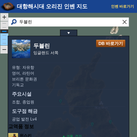
대항해시대 오리진 인벤 지도
인벤 바로가기
DB 바로가기
두블린
잉글랜드 서쪽
유형: 자유항
영어, 라틴어
브리튼 문화권
기독교
주요시설
조합, 종업원
도구점 해금
공업 발전 Lv4
교역품 정보
위스키
▲ 겨울, 건기