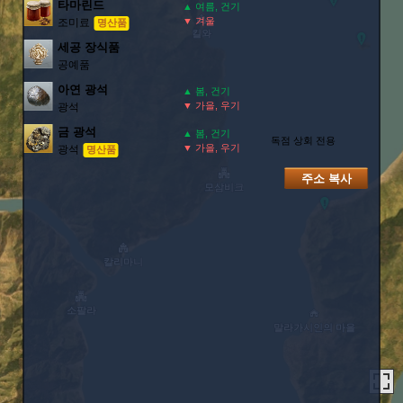
타마린드
▲ 여름, 건기
▼ 겨울
조미료
명산품
세공 장식품
공예품
아연 광석
▲ 봄, 건기
▼ 가을, 우기
광석
금 광석
▲ 봄, 건기
독점 상회 전용
▼ 가을, 우기
광석
명산품
주소 복사