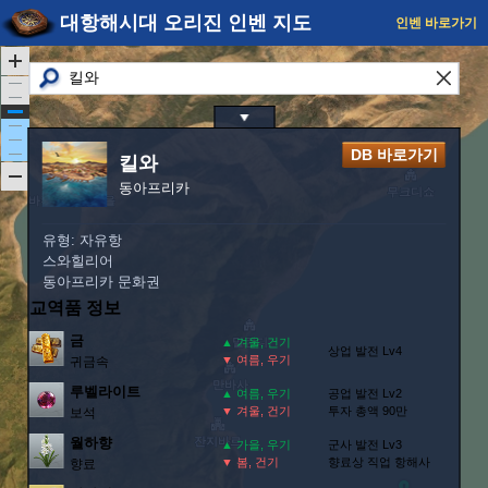
대항해시대 오리진 인벤 지도
인벤 바로가기
DB 바로가기
킬와
동아프리카
유형: 자유항
스와힐리어
동아프리카 문화권
교역품 정보
금
▲ 겨울, 건기
상업 발전 Lv4
▼ 여름, 우기
귀금속
루벨라이트
▲ 여름, 우기
공업 발전 Lv2
▼ 겨울, 건기
투자 총액 90만
보석
월하향
▲ 가을, 우기
군사 발전 Lv3
▼ 봄, 건기
향료상 직업 항해사
향료