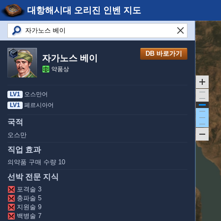
대항해시대 오리진 인벤 지도
DB 바로가기
자가노스 베이
약품상
LV1
오스만어
LV1
페르시아어
국적
오스만
직업 효과
의약품 구매 수량 10
선박 전문 지식
포격술 3
충파술 5
지원술 9
백병술 7