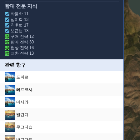
함대 전문 지식
박물학 11
심미학 13
척후법 17
보급법 13
구매 전략 12
판매 전략 30
협상 전략 16
교환 전략 13
관련 항구
도파르
레프코샤
마사와
말린디
무크디쇼
바그다드